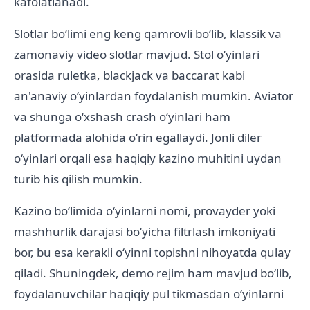
kafolatlanadi.
Slotlar boʻlimi eng keng qamrovli boʻlib, klassik va
zamonaviy video slotlar mavjud. Stol oʻyinlari
orasida ruletka, blackjack va baccarat kabi
an'anaviy oʻyinlardan foydalanish mumkin. Aviator
va shunga oʻxshash crash oʻyinlari ham
platformada alohida oʻrin egallaydi. Jonli diler
oʻyinlari orqali esa haqiqiy kazino muhitini uydan
turib his qilish mumkin.
Kazino boʻlimida oʻyinlarni nomi, provayder yoki
mashhurlik darajasi boʻyicha filtrlash imkoniyati
bor, bu esa kerakli oʻyinni topishni nihoyatda qulay
qiladi. Shuningdek, demo rejim ham mavjud boʻlib,
foydalanuvchilar haqiqiy pul tikmasdan oʻyinlarni