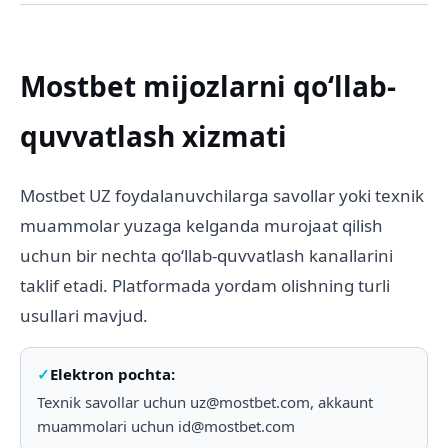
Mostbet mijozlarni qoʻllab-
quvvatlash xizmati
Mostbet UZ foydalanuvchilarga savollar yoki texnik
muammolar yuzaga kelganda murojaat qilish
uchun bir nechta qoʻllab-quvvatlash kanallarini
taklif etadi. Platformada yordam olishning turli
usullari mavjud.
Elektron pochta:
Texnik savollar uchun
uz@mostbet.com
, akkaunt
muammolari uchun
id@mostbet.com