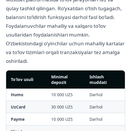
qulay tashkil qilingan. Roʻyxatdan oʻtish tugagach,
balansni toʻldirish funksiyasi darhol faol boʻladi.
Foydalanuvchilar mahalliy va xalqaro toʻlov
usullaridan foydalanishlari mumkin.
Oʻzbekistondagi oʻyinchilar uchun mahalliy kartalar
va toʻlov tizimlari orqali tranzaksiyalar tez amalga
oshiriladi.
Minimal
Ishlash
Toʻlov usuli
depozit
muddati
Humo
10 000 UZS
Darhol
UzCard
30 000 UZS
Darhol
Payme
10 000 UZS
Darhol