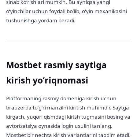
sinab koʻrishlari mumkin. Bu ayniqsa yangi
oʻyinchilar uchun foydali boʻlib, oʻyin mexanikasini
tushunishga yordam beradi.
Mostbet rasmiy saytiga
kirish yoʻriqnomasi
Platformaning rasmiy domeniga kirish uchun
brauzerda toʻgʻri manzilni kiritish muhimdir. Saytga
kirgach, yuqori qismdagi kirish tugmasini bosing va
avtorizatsiya oynasida login usulini tanlang.
Mostbet bir nechta kirish variantlarini taqdim etadi.