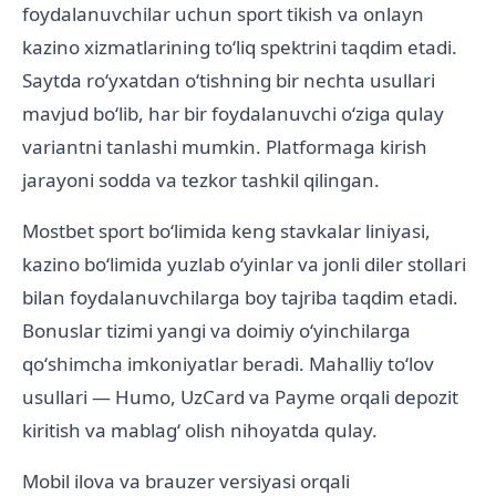
foydalanuvchilar uchun sport tikish va onlayn
kazino xizmatlarining toʻliq spektrini taqdim etadi.
Saytda roʻyxatdan oʻtishning bir nechta usullari
mavjud boʻlib, har bir foydalanuvchi oʻziga qulay
variantni tanlashi mumkin. Platformaga kirish
jarayoni sodda va tezkor tashkil qilingan.
Mostbet sport boʻlimida keng stavkalar liniyasi,
kazino boʻlimida yuzlab oʻyinlar va jonli diler stollari
bilan foydalanuvchilarga boy tajriba taqdim etadi.
Bonuslar tizimi yangi va doimiy oʻyinchilarga
qoʻshimcha imkoniyatlar beradi. Mahalliy toʻlov
usullari — Humo, UzCard va Payme orqali depozit
kiritish va mablagʻ olish nihoyatda qulay.
Mobil ilova va brauzer versiyasi orqali