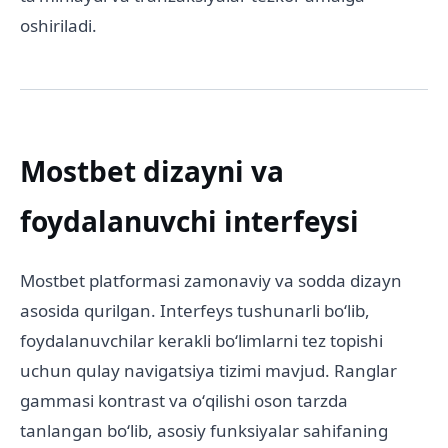
oshiriladi.
Mostbet dizayni va
foydalanuvchi interfeysi
Mostbet platformasi zamonaviy va sodda dizayn
asosida qurilgan. Interfeys tushunarli boʻlib,
foydalanuvchilar kerakli boʻlimlarni tez topishi
uchun qulay navigatsiya tizimi mavjud. Ranglar
gammasi kontrast va oʻqilishi oson tarzda
tanlangan boʻlib, asosiy funksiyalar sahifaning