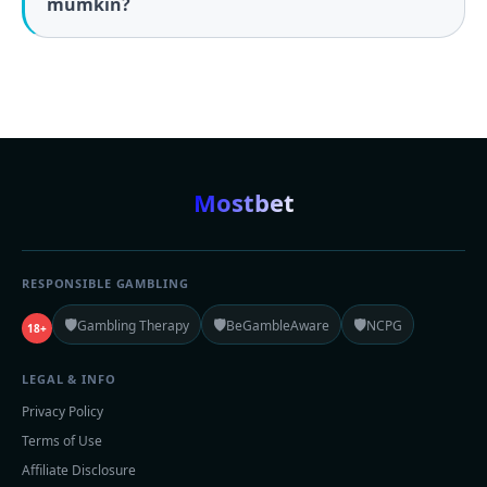
mumkin?
Mostbet
RESPONSIBLE GAMBLING
🛡️
🛡️
🛡️
Gambling Therapy
BeGambleAware
NCPG
18+
LEGAL & INFO
Privacy Policy
Terms of Use
Affiliate Disclosure