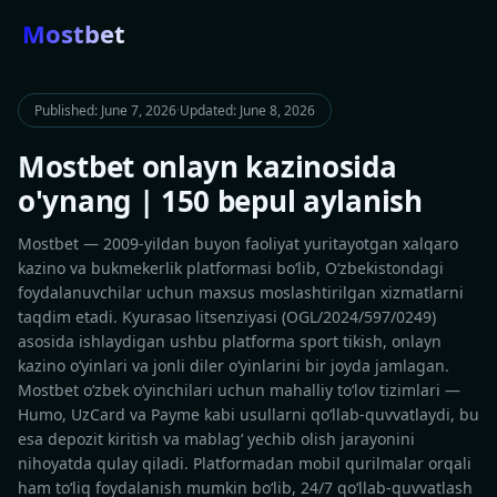
Mostbet
Published: June 7, 2026
·
Updated: June 8, 2026
Mostbet onlayn kazinosida
o'ynang | 150 bepul aylanish
Mostbet — 2009-yildan buyon faoliyat yuritayotgan xalqaro
kazino va bukmekerlik platformasi boʻlib, Oʻzbekistondagi
foydalanuvchilar uchun maxsus moslashtirilgan xizmatlarni
taqdim etadi. Kyurasao litsenziyasi (OGL/2024/597/0249)
asosida ishlaydigan ushbu platforma sport tikish, onlayn
kazino oʻyinlari va jonli diler oʻyinlarini bir joyda jamlagan.
Mostbet oʻzbek oʻyinchilari uchun mahalliy toʻlov tizimlari —
Humo, UzCard va Payme kabi usullarni qoʻllab-quvvatlaydi, bu
esa depozit kiritish va mablagʻ yechib olish jarayonini
nihoyatda qulay qiladi. Platformadan mobil qurilmalar orqali
ham toʻliq foydalanish mumkin boʻlib, 24/7 qoʻllab-quvvatlash