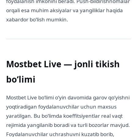
foydalanish imkonini beradi. Push-bildirishnomalar
orqali esa muhim aksiyalar va yangiliklar haqida
xabardor boʻlish mumkin.
Mostbet Live — jonli tikish
boʻlimi
Mostbet Live boʻlimi oʻyin davomida garov qoʻyishni
yoqtiradigan foydalanuvchilar uchun maxsus
yaratilgan. Bu boʻlimda koeffitsiyentlar real vaqt
rejimida yangilanib boradi va turli bozorlar mavjud.
Foydalanuvchilar uchrashuvni kuzatib borib,