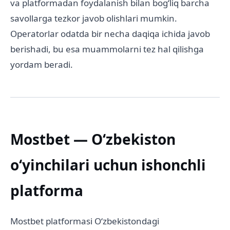
va platformadan foydalanish bilan bogʻliq barcha
savollarga tezkor javob olishlari mumkin.
Operatorlar odatda bir necha daqiqa ichida javob
berishadi, bu esa muammolarni tez hal qilishga
yordam beradi.
Mostbet — Oʻzbekiston
oʻyinchilari uchun ishonchli
platforma
Mostbet platformasi Oʻzbekistondagi