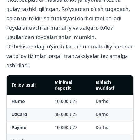
qulay tashkil qilingan. Roʻyxatdan oʻtish tugagach,
balansni toʻldirish funksiyasi darhol faol boʻladi.
Foydalanuvchilar mahalliy va xalqaro toʻlov
usullaridan foydalanishlari mumkin.
Oʻzbekistondagi oʻyinchilar uchun mahalliy kartalar
va toʻlov tizimlari orqali tranzaksiyalar tez amalga
oshiriladi.
Minimal
Ishlash
Toʻlov usuli
depozit
muddati
Humo
10 000 UZS
Darhol
UzCard
30 000 UZS
Darhol
Payme
10 000 UZS
Darhol