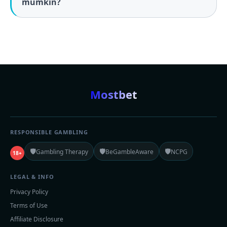
mumkin?
Mostbet
RESPONSIBLE GAMBLING
🛡️
🛡️
🛡️
Gambling Therapy
BeGambleAware
NCPG
18+
LEGAL & INFO
Privacy Policy
Terms of Use
Affiliate Disclosure