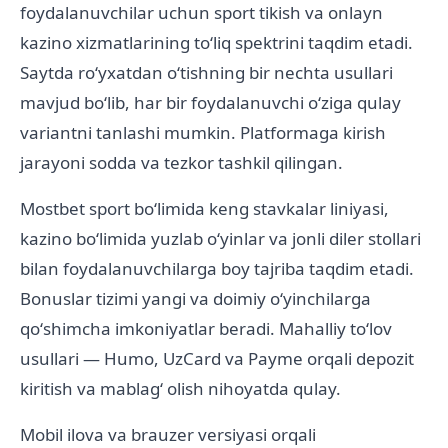
foydalanuvchilar uchun sport tikish va onlayn
kazino xizmatlarining toʻliq spektrini taqdim etadi.
Saytda roʻyxatdan oʻtishning bir nechta usullari
mavjud boʻlib, har bir foydalanuvchi oʻziga qulay
variantni tanlashi mumkin. Platformaga kirish
jarayoni sodda va tezkor tashkil qilingan.
Mostbet sport boʻlimida keng stavkalar liniyasi,
kazino boʻlimida yuzlab oʻyinlar va jonli diler stollari
bilan foydalanuvchilarga boy tajriba taqdim etadi.
Bonuslar tizimi yangi va doimiy oʻyinchilarga
qoʻshimcha imkoniyatlar beradi. Mahalliy toʻlov
usullari — Humo, UzCard va Payme orqali depozit
kiritish va mablagʻ olish nihoyatda qulay.
Mobil ilova va brauzer versiyasi orqali