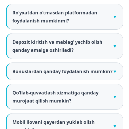
Roʻyxatdan oʻtmasdan platformadan
▼
foydalanish mumkinmi?
Depozit kiritish va mablagʻ yechib olish
▼
qanday amalga oshiriladi?
Bonuslardan qanday foydalanish mumkin?
▼
Qoʻllab-quvvatlash xizmatiga qanday
▼
murojaat qilish mumkin?
Mobil ilovani qayerdan yuklab olish
▼