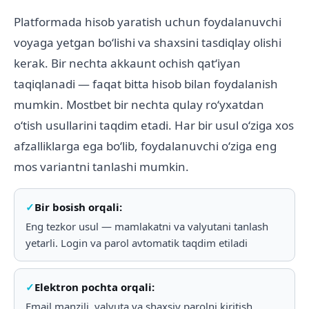
Platformada hisob yaratish uchun foydalanuvchi
voyaga yetgan boʻlishi va shaxsini tasdiqlay olishi
kerak. Bir nechta akkaunt ochish qatʻiyan
taqiqlanadi — faqat bitta hisob bilan foydalanish
mumkin. Mostbet bir nechta qulay roʻyxatdan
oʻtish usullarini taqdim etadi. Har bir usul oʻziga xos
afzalliklarga ega boʻlib, foydalanuvchi oʻziga eng
mos variantni tanlashi mumkin.
Bir bosish orqali:
Eng tezkor usul — mamlakatni va valyutani tanlash
yetarli. Login va parol avtomatik taqdim etiladi
Elektron pochta orqali:
Email manzili, valyuta va shaxsiy parolni kiritish