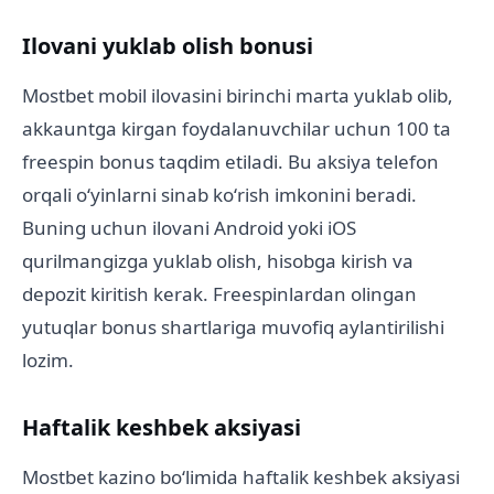
Ilovani yuklab olish bonusi
Mostbet mobil ilovasini birinchi marta yuklab olib,
akkauntga kirgan foydalanuvchilar uchun 100 ta
freespin bonus taqdim etiladi. Bu aksiya telefon
orqali oʻyinlarni sinab koʻrish imkonini beradi.
Buning uchun ilovani Android yoki iOS
qurilmangizga yuklab olish, hisobga kirish va
depozit kiritish kerak. Freespinlardan olingan
yutuqlar bonus shartlariga muvofiq aylantirilishi
lozim.
Haftalik keshbek aksiyasi
Mostbet kazino boʻlimida haftalik keshbek aksiyasi