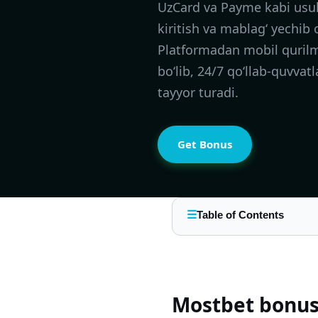
UzCard va Payme kabi usull
kiritish va mablagʻ yechib 
Platformadan mobil qurilm
boʻlib, 24/7 qoʻllab-quvva
tayyor turadi.
Get Bonus
☰
Table of Contents
Mostbet bonus 