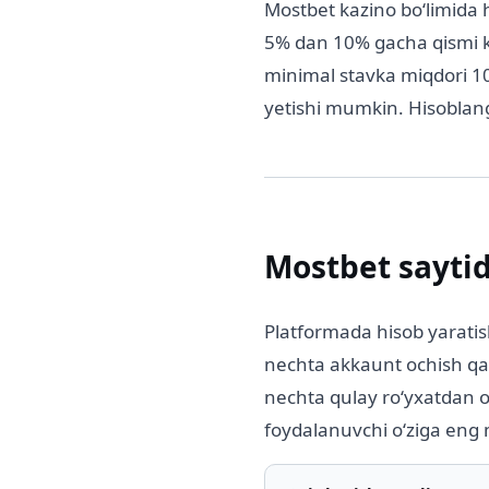
Mostbet kazino boʻlimida h
5% dan 10% gacha qismi ke
minimal stavka miqdori 1
yetishi mumkin. Hisoblanga
Mostbet saytid
Platformada hisob yaratish
nechta akkaunt ochish qat
nechta qulay roʻyxatdan oʻt
foydalanuvchi oʻziga eng