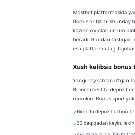
Mostbet platformasida yang
Bonuslar tizimi shunday tuz
kazino oʻyinlari uchun alo
beradi. Bundan tashqari,
esa platformadagi tajribani
Xush kelibsiz bonus t
Yangi roʻyxatdan oʻtgan fo
Birinchi beshta depozit u
mumkin. Bonus sport yoki 
Birinchi depozit uchun 12
30 daqiqadan keyin, lekin
Ayrim hollarda 250 ta fr