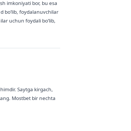
ash imkoniyati bor, bu esa
d boʻlib, foydalanuvchilar
lar uchun foydali boʻlib,
himdir. Saytga kirgach,
nlang. Mostbet bir nechta