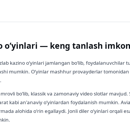
 oʻyinlari — keng tanlash imkon
ab kazino oʻyinlari jamlangan boʻlib, foydalanuvchilar tu
lashi mumkin. Oʻyinlar mashhur provayderlar tomonidan ta
.
mrovli boʻlib, klassik va zamonaviy video slotlar mavjud. S
carat kabi an'anaviy oʻyinlardan foydalanish mumkin. Av
mada alohida oʻrin egallaydi. Jonli diler oʻyinlari orqali e
mkin.