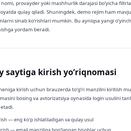
i nomi, provayder yoki mashhurlik darajasi boʻyicha filtrl
nihoyatda qulay qiladi. Shuningdek, demo rejim ham mavju
nlarni sinab koʻrishlari mumkin. Bu ayniqsa yangi oʻyinchi
nishga yordam beradi.
 saytiga kirish yoʻriqnomasi
niga kirish uchun brauzerda toʻgʻri manzilni kiritish mu
masini bosing va avtorizatsiya oynasida login usulini ta
 etadi.
rish — eng koʻp ishlatiladigan va qulay usul
kirish — email manziliga bogʻlangan hisoblar uchun