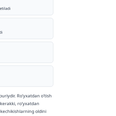
tiladi
di
buriydir. Roʻyxatdan oʻtish
kerakki, roʻyxatdan
 kechikishlarning oldini