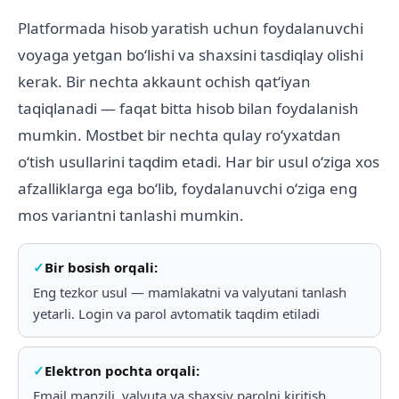
Platformada hisob yaratish uchun foydalanuvchi
voyaga yetgan boʻlishi va shaxsini tasdiqlay olishi
kerak. Bir nechta akkaunt ochish qatʻiyan
taqiqlanadi — faqat bitta hisob bilan foydalanish
mumkin. Mostbet bir nechta qulay roʻyxatdan
oʻtish usullarini taqdim etadi. Har bir usul oʻziga xos
afzalliklarga ega boʻlib, foydalanuvchi oʻziga eng
mos variantni tanlashi mumkin.
Bir bosish orqali:
Eng tezkor usul — mamlakatni va valyutani tanlash
yetarli. Login va parol avtomatik taqdim etiladi
Elektron pochta orqali:
Email manzili, valyuta va shaxsiy parolni kiritish