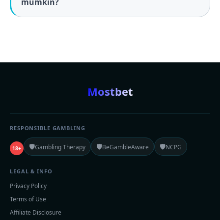
mumkin?
Mostbet
RESPONSIBLE GAMBLING
🛡️
🛡️
🛡️
Gambling Therapy
BeGambleAware
NCPG
18+
LEGAL & INFO
Privacy Policy
Terms of Use
Affiliate Disclosure