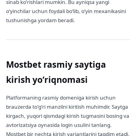
sinab koʻrishlari mumkin. Bu ayniqsa yangi
oʻyinchilar uchun foydali boʻlib, oʻyin mexanikasini
tushunishga yordam beradi.
Mostbet rasmiy saytiga
kirish yoʻriqnomasi
Platformaning rasmiy domeniga kirish uchun
brauzerda toʻgʻri manzilni kiritish muhimdir. Saytga
kirgach, yuqori qismdagi kirish tugmasini bosing va
avtorizatsiya oynasida login usulini tanlang.
Mostbet bir nechta kirish variantlarini taqdim etadi.