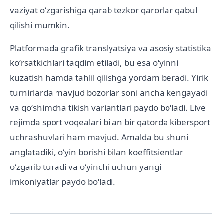
vaziyat oʻzgarishiga qarab tezkor qarorlar qabul
qilishi mumkin.
Platformada grafik translyatsiya va asosiy statistika
koʻrsatkichlari taqdim etiladi, bu esa oʻyinni
kuzatish hamda tahlil qilishga yordam beradi. Yirik
turnirlarda mavjud bozorlar soni ancha kengayadi
va qoʻshimcha tikish variantlari paydo boʻladi. Live
rejimda sport voqealari bilan bir qatorda kibersport
uchrashuvlari ham mavjud. Amalda bu shuni
anglatadiki, oʻyin borishi bilan koeffitsientlar
oʻzgarib turadi va oʻyinchi uchun yangi
imkoniyatlar paydo boʻladi.