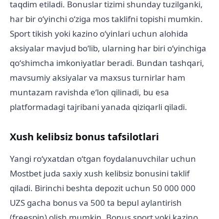
taqdim etiladi. Bonuslar tizimi shunday tuzilganki,
har bir oʻyinchi oʻziga mos taklifni topishi mumkin.
Sport tikish yoki kazino oʻyinlari uchun alohida
aksiyalar mavjud boʻlib, ularning har biri oʻyinchiga
qoʻshimcha imkoniyatlar beradi. Bundan tashqari,
mavsumiy aksiyalar va maxsus turnirlar ham
muntazam ravishda eʻlon qilinadi, bu esa
platformadagi tajribani yanada qiziqarli qiladi.
Xush kelibsiz bonus tafsilotlari
Yangi roʻyxatdan oʻtgan foydalanuvchilar uchun
Mostbet juda saxiy xush kelibsiz bonusini taklif
qiladi. Birinchi beshta depozit uchun 50 000 000
UZS gacha bonus va 500 ta bepul aylantirish
(freespin) olish mumkin. Bonus sport yoki kazino