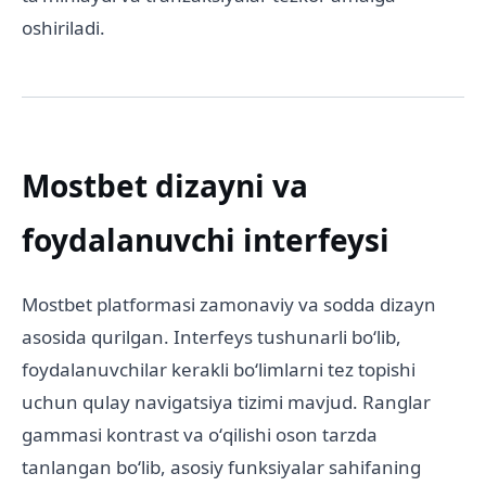
oshiriladi.
Mostbet dizayni va
foydalanuvchi interfeysi
Mostbet platformasi zamonaviy va sodda dizayn
asosida qurilgan. Interfeys tushunarli boʻlib,
foydalanuvchilar kerakli boʻlimlarni tez topishi
uchun qulay navigatsiya tizimi mavjud. Ranglar
gammasi kontrast va oʻqilishi oson tarzda
tanlangan boʻlib, asosiy funksiyalar sahifaning