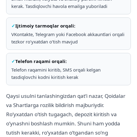
kerak. Tasdiqlovchi havola emailga yuboriladi
Ijtimoiy tarmoqlar orqali:
VKontakte, Telegram yoki Facebook akkauntlari orqali
tezkor roʻyxatdan oʻtish mavjud
Telefon raqami orqali:
Telefon raqamini kiritib, SMS orqali kelgan
tasdiqlovchi kodni kiritish kerak
Qaysi usulni tanlashingizdan qatʻi nazar, Qoidalar
va Shartlarga rozilik bildirish majburiydir.
Roʻyxatdan oʻtish tugagach, depozit kiritish va
oʻynashni boshlash mumkin. Shuni ham yodda
tutish kerakki, roʻyxatdan oʻtgandan soʻng