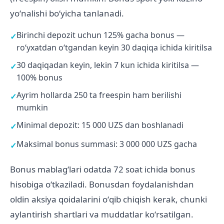
yoʻnalishi boʻyicha tanlanadi.
Birinchi depozit uchun 125% gacha bonus —
roʻyxatdan oʻtgandan keyin 30 daqiqa ichida kiritilsa
30 daqiqadan keyin, lekin 7 kun ichida kiritilsa —
100% bonus
Ayrim hollarda 250 ta freespin ham berilishi
mumkin
Minimal depozit: 15 000 UZS dan boshlanadi
Maksimal bonus summasi: 3 000 000 UZS gacha
Bonus mablagʻlari odatda 72 soat ichida bonus
hisobiga oʻtkaziladi. Bonusdan foydalanishdan
oldin aksiya qoidalarini oʻqib chiqish kerak, chunki
aylantirish shartlari va muddatlar koʻrsatilgan.