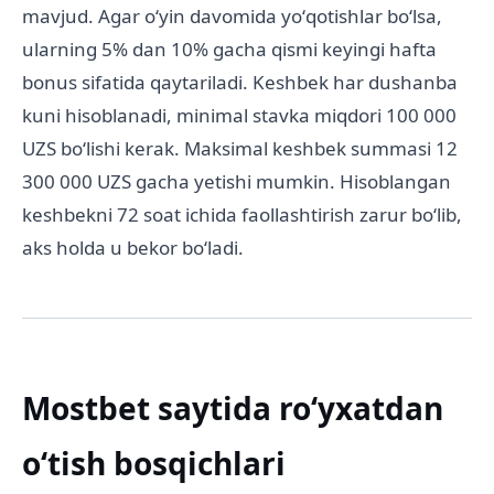
mavjud. Agar oʻyin davomida yoʻqotishlar boʻlsa,
ularning 5% dan 10% gacha qismi keyingi hafta
bonus sifatida qaytariladi. Keshbek har dushanba
kuni hisoblanadi, minimal stavka miqdori 100 000
UZS boʻlishi kerak. Maksimal keshbek summasi 12
300 000 UZS gacha yetishi mumkin. Hisoblangan
keshbekni 72 soat ichida faollashtirish zarur boʻlib,
aks holda u bekor boʻladi.
Mostbet saytida roʻyxatdan
oʻtish bosqichlari