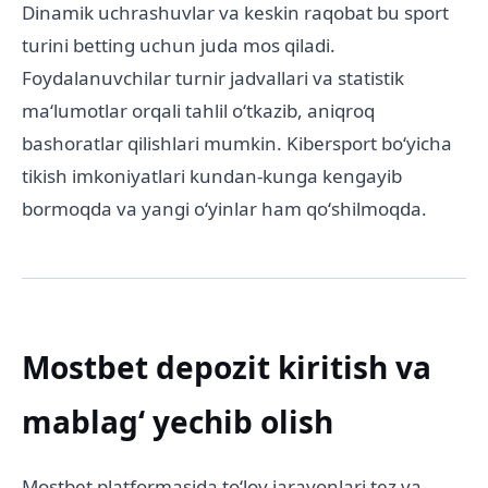
Dinamik uchrashuvlar va keskin raqobat bu sport
turini betting uchun juda mos qiladi.
Foydalanuvchilar turnir jadvallari va statistik
maʻlumotlar orqali tahlil oʻtkazib, aniqroq
bashoratlar qilishlari mumkin. Kibersport boʻyicha
tikish imkoniyatlari kundan-kunga kengayib
bormoqda va yangi oʻyinlar ham qoʻshilmoqda.
Mostbet depozit kiritish va
mablagʻ yechib olish
Mostbet platformasida toʻlov jarayonlari tez va