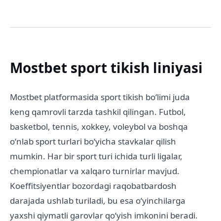
Mostbet sport tikish liniyasi
Mostbet platformasida sport tikish boʻlimi juda
keng qamrovli tarzda tashkil qilingan. Futbol,
basketbol, tennis, xokkey, voleybol va boshqa
oʻnlab sport turlari boʻyicha stavkalar qilish
mumkin. Har bir sport turi ichida turli ligalar,
chempionatlar va xalqaro turnirlar mavjud.
Koeffitsiyentlar bozordagi raqobatbardosh
darajada ushlab turiladi, bu esa oʻyinchilarga
yaxshi qiymatli garovlar qoʻyish imkonini beradi.