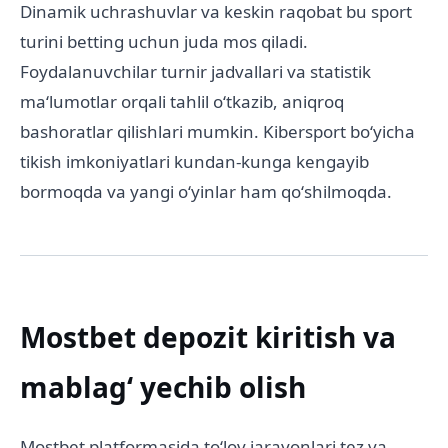
Dinamik uchrashuvlar va keskin raqobat bu sport
turini betting uchun juda mos qiladi.
Foydalanuvchilar turnir jadvallari va statistik
maʻlumotlar orqali tahlil oʻtkazib, aniqroq
bashoratlar qilishlari mumkin. Kibersport boʻyicha
tikish imkoniyatlari kundan-kunga kengayib
bormoqda va yangi oʻyinlar ham qoʻshilmoqda.
Mostbet depozit kiritish va
mablagʻ yechib olish
Mostbet platformasida toʻlov jarayonlari tez va