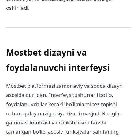
oshiriladi.
Mostbet dizayni va
foydalanuvchi interfeysi
Mostbet platformasi zamonaviy va sodda dizayn
asosida qurilgan. Interfeys tushunarli boʻlib,
foydalanuvchilar kerakli boʻlimlarni tez topishi
uchun qulay navigatsiya tizimi mavjud. Ranglar
gammasi kontrast va oʻqilishi oson tarzda
tanlangan boʻlib, asosiy funksiyalar sahifaning