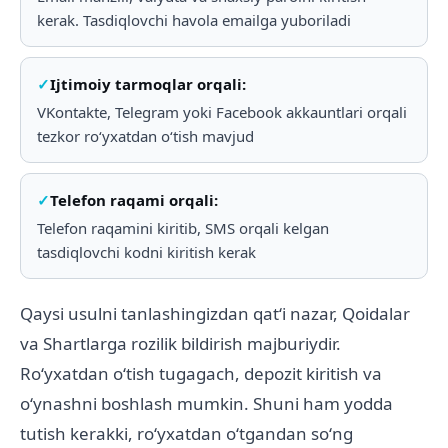
kerak. Tasdiqlovchi havola emailga yuboriladi
Ijtimoiy tarmoqlar orqali:
VKontakte, Telegram yoki Facebook akkauntlari orqali
tezkor roʻyxatdan oʻtish mavjud
Telefon raqami orqali:
Telefon raqamini kiritib, SMS orqali kelgan
tasdiqlovchi kodni kiritish kerak
Qaysi usulni tanlashingizdan qatʻi nazar, Qoidalar
va Shartlarga rozilik bildirish majburiydir.
Roʻyxatdan oʻtish tugagach, depozit kiritish va
oʻynashni boshlash mumkin. Shuni ham yodda
tutish kerakki, roʻyxatdan oʻtgandan soʻng