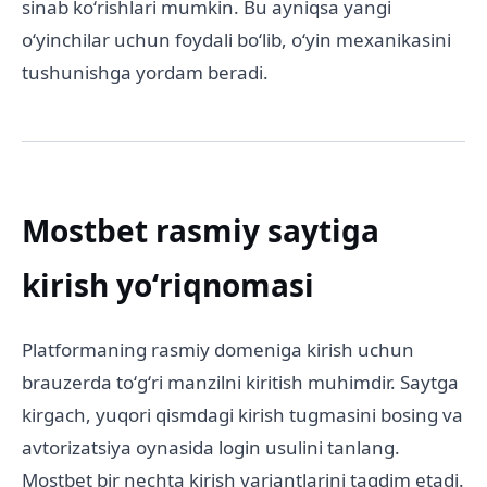
sinab koʻrishlari mumkin. Bu ayniqsa yangi
oʻyinchilar uchun foydali boʻlib, oʻyin mexanikasini
tushunishga yordam beradi.
Mostbet rasmiy saytiga
kirish yoʻriqnomasi
Platformaning rasmiy domeniga kirish uchun
brauzerda toʻgʻri manzilni kiritish muhimdir. Saytga
kirgach, yuqori qismdagi kirish tugmasini bosing va
avtorizatsiya oynasida login usulini tanlang.
Mostbet bir nechta kirish variantlarini taqdim etadi.