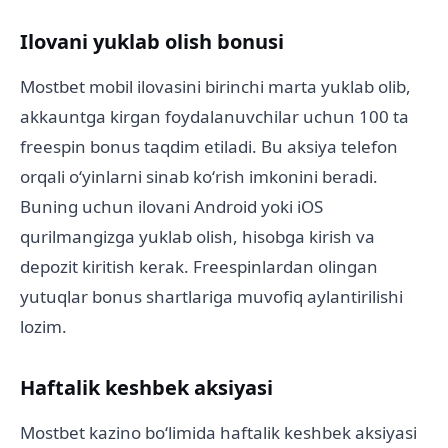
Ilovani yuklab olish bonusi
Mostbet mobil ilovasini birinchi marta yuklab olib,
akkauntga kirgan foydalanuvchilar uchun 100 ta
freespin bonus taqdim etiladi. Bu aksiya telefon
orqali oʻyinlarni sinab koʻrish imkonini beradi.
Buning uchun ilovani Android yoki iOS
qurilmangizga yuklab olish, hisobga kirish va
depozit kiritish kerak. Freespinlardan olingan
yutuqlar bonus shartlariga muvofiq aylantirilishi
lozim.
Haftalik keshbek aksiyasi
Mostbet kazino boʻlimida haftalik keshbek aksiyasi