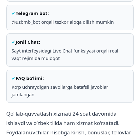
Telegram bot:
@uzbmb_bot orqali tezkor aloqa qilish mumkin
Jonli Chat:
Sayt interfeysidagi Live Chat funksiyasi orqali real
vaqt rejimida muloqot
FAQ boʻlimi:
Koʻp uchraydigan savollarga batafsil javoblar
jamlangan
Qoʻllab-quvvatlash xizmati 24 soat davomida
ishlaydi va oʻzbek tilida ham xizmat koʻrsatadi.
Foydalanuvchilar hisobga kirish, bonuslar, toʻlovlar