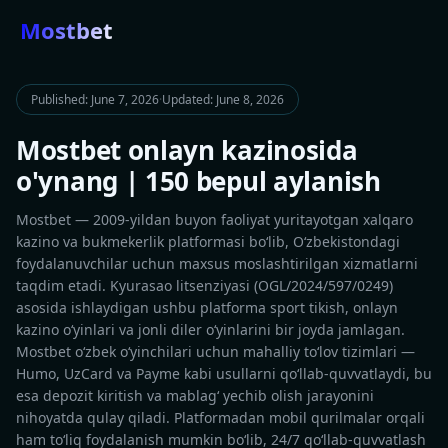
Mostbet
Published: June 7, 2026
·
Updated: June 8, 2026
Mostbet onlayn kazinosida
o'ynang | 150 bepul aylanish
Mostbet — 2009-yildan buyon faoliyat yuritayotgan xalqaro
kazino va bukmekerlik platformasi boʻlib, Oʻzbekistondagi
foydalanuvchilar uchun maxsus moslashtirilgan xizmatlarni
taqdim etadi. Kyurasao litsenziyasi (OGL/2024/597/0249)
asosida ishlaydigan ushbu platforma sport tikish, onlayn
kazino oʻyinlari va jonli diler oʻyinlarini bir joyda jamlagan.
Mostbet oʻzbek oʻyinchilari uchun mahalliy toʻlov tizimlari —
Humo, UzCard va Payme kabi usullarni qoʻllab-quvvatlaydi, bu
esa depozit kiritish va mablagʻ yechib olish jarayonini
nihoyatda qulay qiladi. Platformadan mobil qurilmalar orqali
ham toʻliq foydalanish mumkin boʻlib, 24/7 qoʻllab-quvvatlash