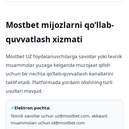
Mostbet mijozlarni qoʻllab-
quvvatlash xizmati
Mostbet UZ foydalanuvchilarga savollar yoki texnik
muammolar yuzaga kelganda murojaat qilish
uchun bir nechta qoʻllab-quvvatlash kanallarini
taklif etadi. Platformada yordam olishning turli
usullari mavjud.
Elektron pochta:
Texnik savollar uchun
uz@mostbet.com
, akkaunt
muammolari uchun
id@mostbet.com