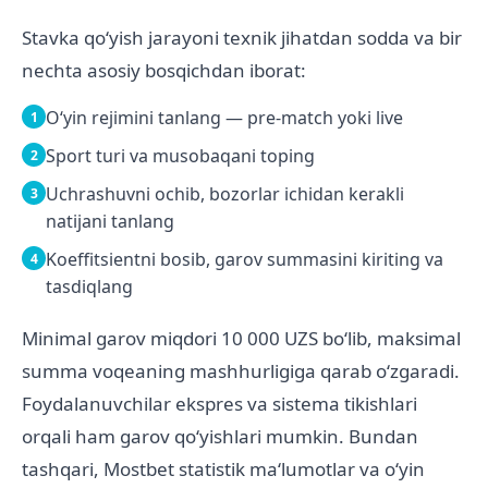
Stavka qoʻyish jarayoni texnik jihatdan sodda va bir
nechta asosiy bosqichdan iborat:
Oʻyin rejimini tanlang — pre-match yoki live
Sport turi va musobaqani toping
Uchrashuvni ochib, bozorlar ichidan kerakli
natijani tanlang
Koeffitsientni bosib, garov summasini kiriting va
tasdiqlang
Minimal garov miqdori 10 000 UZS boʻlib, maksimal
summa voqeaning mashhurligiga qarab oʻzgaradi.
Foydalanuvchilar ekspres va sistema tikishlari
orqali ham garov qoʻyishlari mumkin. Bundan
tashqari, Mostbet statistik maʻlumotlar va oʻyin