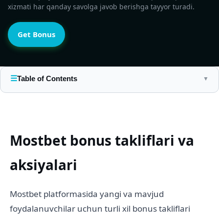
xizmati har qanday savolga javob berishga tayyor turadi.
Get Bonus
☰
Table of Contents
▼
Mostbet bonus takliflari va
aksiyalari
Mostbet platformasida yangi va mavjud
foydalanuvchilar uchun turli xil bonus takliflari