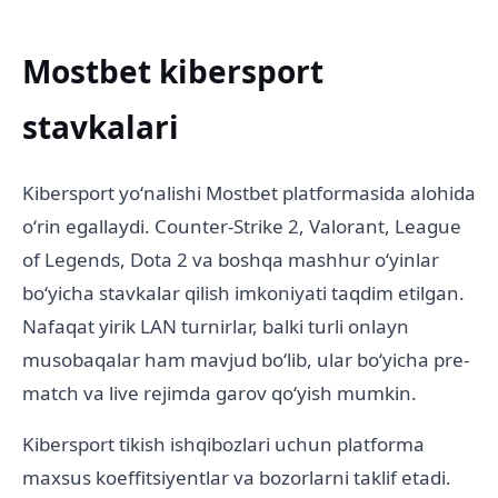
Mostbet kibersport
stavkalari
Kibersport yoʻnalishi Mostbet platformasida alohida
oʻrin egallaydi. Counter-Strike 2, Valorant, League
of Legends, Dota 2 va boshqa mashhur oʻyinlar
boʻyicha stavkalar qilish imkoniyati taqdim etilgan.
Nafaqat yirik LAN turnirlar, balki turli onlayn
musobaqalar ham mavjud boʻlib, ular boʻyicha pre-
match va live rejimda garov qoʻyish mumkin.
Kibersport tikish ishqibozlari uchun platforma
maxsus koeffitsiyentlar va bozorlarni taklif etadi.