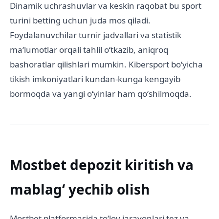
Dinamik uchrashuvlar va keskin raqobat bu sport
turini betting uchun juda mos qiladi.
Foydalanuvchilar turnir jadvallari va statistik
maʻlumotlar orqali tahlil oʻtkazib, aniqroq
bashoratlar qilishlari mumkin. Kibersport boʻyicha
tikish imkoniyatlari kundan-kunga kengayib
bormoqda va yangi oʻyinlar ham qoʻshilmoqda.
Mostbet depozit kiritish va
mablagʻ yechib olish
Mostbet platformasida toʻlov jarayonlari tez va