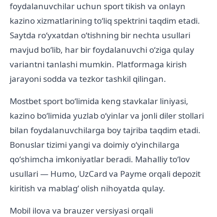
foydalanuvchilar uchun sport tikish va onlayn
kazino xizmatlarining toʻliq spektrini taqdim etadi.
Saytda roʻyxatdan oʻtishning bir nechta usullari
mavjud boʻlib, har bir foydalanuvchi oʻziga qulay
variantni tanlashi mumkin. Platformaga kirish
jarayoni sodda va tezkor tashkil qilingan.
Mostbet sport boʻlimida keng stavkalar liniyasi,
kazino boʻlimida yuzlab oʻyinlar va jonli diler stollari
bilan foydalanuvchilarga boy tajriba taqdim etadi.
Bonuslar tizimi yangi va doimiy oʻyinchilarga
qoʻshimcha imkoniyatlar beradi. Mahalliy toʻlov
usullari — Humo, UzCard va Payme orqali depozit
kiritish va mablagʻ olish nihoyatda qulay.
Mobil ilova va brauzer versiyasi orqali