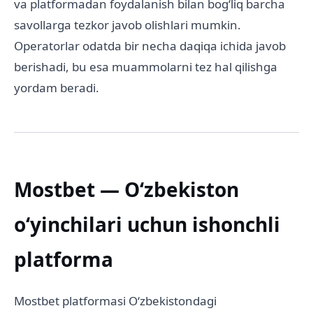
va platformadan foydalanish bilan bogʻliq barcha
savollarga tezkor javob olishlari mumkin.
Operatorlar odatda bir necha daqiqa ichida javob
berishadi, bu esa muammolarni tez hal qilishga
yordam beradi.
Mostbet — Oʻzbekiston
oʻyinchilari uchun ishonchli
platforma
Mostbet platformasi Oʻzbekistondagi