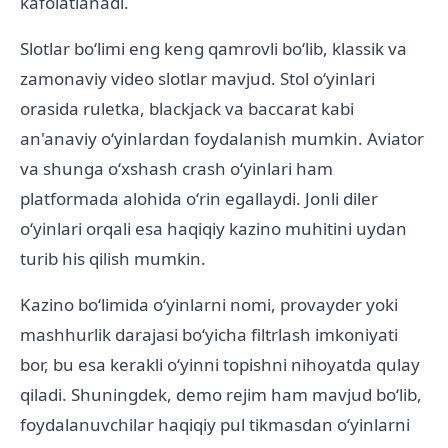
kafolatlanadi.
Slotlar boʻlimi eng keng qamrovli boʻlib, klassik va
zamonaviy video slotlar mavjud. Stol oʻyinlari
orasida ruletka, blackjack va baccarat kabi
an'anaviy oʻyinlardan foydalanish mumkin. Aviator
va shunga oʻxshash crash oʻyinlari ham
platformada alohida oʻrin egallaydi. Jonli diler
oʻyinlari orqali esa haqiqiy kazino muhitini uydan
turib his qilish mumkin.
Kazino boʻlimida oʻyinlarni nomi, provayder yoki
mashhurlik darajasi boʻyicha filtrlash imkoniyati
bor, bu esa kerakli oʻyinni topishni nihoyatda qulay
qiladi. Shuningdek, demo rejim ham mavjud boʻlib,
foydalanuvchilar haqiqiy pul tikmasdan oʻyinlarni