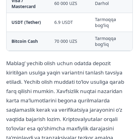
Visa /
60 000 UZS
Darhol
Mastercard
Tarmoqqa
USDT (Tether)
6.9 USDT
bogʻliq
Tarmoqqa
Bitcoin Cash
70 000 UZS
bogʻliq
Mablagʻ yechib olish uchun odatda depozit
kiritilgan usulga yaqin variantni tanlash tavsiya
etiladi. Yechib olish muddati toʻlov usuliga qarab
farq qilishi mumkin. Xavfsizlik nuqtai nazaridan
karta maʻlumotlarini begona qurilmalarda
saqlamaslik kerak va verifikatsiya jarayonini oʻz
vaqtida bajarish lozim. Kriptovalyutalar orqali
toʻlovlar esa qoʻshimcha maxfiylik darajasini
taʻminlaydi va tranzaksiyalar tezkor amalga