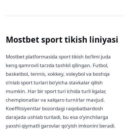
Mostbet sport tikish liniyasi
Mostbet platformasida sport tikish boʻlimi juda
keng qamrovli tarzda tashkil qilingan. Futbol,
basketbol, tennis, xokkey, voleybol va boshqa
oʻnlab sport turlari boʻyicha stavkalar qilish
mumkin. Har bir sport turi ichida turli ligalar,
chempionatlar va xalqaro turnirlar mavjud.
Koeffitsiyentlar bozordagi raqobatbardosh
darajada ushlab turiladi, bu esa oʻyinchilarga
yaxshi qiymatli garovlar qoʻyish imkonini beradi.