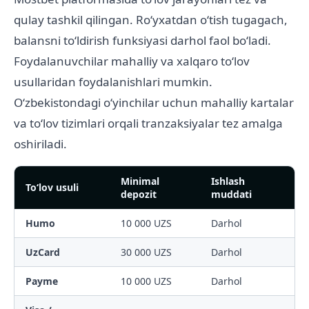
qulay tashkil qilingan. Roʻyxatdan oʻtish tugagach,
balansni toʻldirish funksiyasi darhol faol boʻladi.
Foydalanuvchilar mahalliy va xalqaro toʻlov
usullaridan foydalanishlari mumkin.
Oʻzbekistondagi oʻyinchilar uchun mahalliy kartalar
va toʻlov tizimlari orqali tranzaksiyalar tez amalga
oshiriladi.
Minimal
Ishlash
Toʻlov usuli
depozit
muddati
Humo
10 000 UZS
Darhol
UzCard
30 000 UZS
Darhol
Payme
10 000 UZS
Darhol