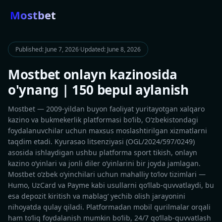
Mostbet
Published: June 7, 2026
·
Updated: June 8, 2026
Mostbet onlayn kazinosida
o'ynang | 150 bepul aylanish
Mostbet — 2009-yildan buyon faoliyat yuritayotgan xalqaro
kazino va bukmekerlik platformasi boʻlib, Oʻzbekistondagi
foydalanuvchilar uchun maxsus moslashtirilgan xizmatlarni
taqdim etadi. Kyurasao litsenziyasi (OGL/2024/597/0249)
asosida ishlaydigan ushbu platforma sport tikish, onlayn
kazino oʻyinlari va jonli diler oʻyinlarini bir joyda jamlagan.
Mostbet oʻzbek oʻyinchilari uchun mahalliy toʻlov tizimlari —
Humo, UzCard va Payme kabi usullarni qoʻllab-quvvatlaydi, bu
esa depozit kiritish va mablagʻ yechib olish jarayonini
nihoyatda qulay qiladi. Platformadan mobil qurilmalar orqali
ham toʻliq foydalanish mumkin boʻlib, 24/7 qoʻllab-quvvatlash