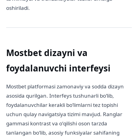
oshiriladi.
Mostbet dizayni va
foydalanuvchi interfeysi
Mostbet platformasi zamonaviy va sodda dizayn
asosida qurilgan. Interfeys tushunarli boʻlib,
foydalanuvchilar kerakli boʻlimlarni tez topishi
uchun qulay navigatsiya tizimi mavjud. Ranglar
gammasi kontrast va oʻqilishi oson tarzda
tanlangan boʻlib, asosiy funksiyalar sahifaning