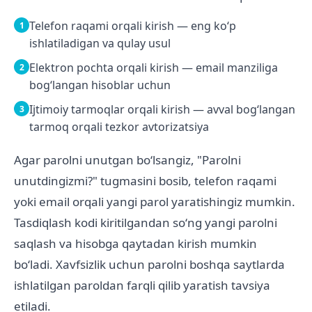
Telefon raqami orqali kirish — eng koʻp
ishlatiladigan va qulay usul
Elektron pochta orqali kirish — email manziliga
bogʻlangan hisoblar uchun
Ijtimoiy tarmoqlar orqali kirish — avval bogʻlangan
tarmoq orqali tezkor avtorizatsiya
Agar parolni unutgan boʻlsangiz, "Parolni
unutdingizmi?" tugmasini bosib, telefon raqami
yoki email orqali yangi parol yaratishingiz mumkin.
Tasdiqlash kodi kiritilgandan soʻng yangi parolni
saqlash va hisobga qaytadan kirish mumkin
boʻladi. Xavfsizlik uchun parolni boshqa saytlarda
ishlatilgan paroldan farqli qilib yaratish tavsiya
etiladi.