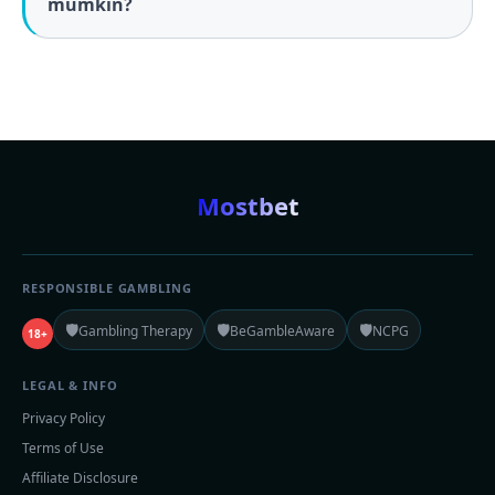
mumkin?
Mostbet
RESPONSIBLE GAMBLING
🛡️
🛡️
🛡️
Gambling Therapy
BeGambleAware
NCPG
18+
LEGAL & INFO
Privacy Policy
Terms of Use
Affiliate Disclosure