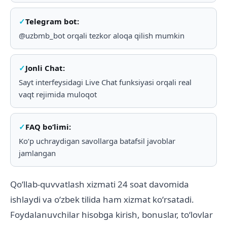
Telegram bot:
@uzbmb_bot orqali tezkor aloqa qilish mumkin
Jonli Chat:
Sayt interfeysidagi Live Chat funksiyasi orqali real
vaqt rejimida muloqot
FAQ boʻlimi:
Koʻp uchraydigan savollarga batafsil javoblar
jamlangan
Qoʻllab-quvvatlash xizmati 24 soat davomida
ishlaydi va oʻzbek tilida ham xizmat koʻrsatadi.
Foydalanuvchilar hisobga kirish, bonuslar, toʻlovlar