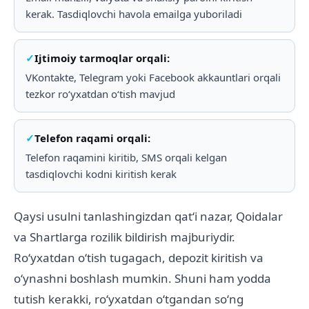
kerak. Tasdiqlovchi havola emailga yuboriladi
Ijtimoiy tarmoqlar orqali:
VKontakte, Telegram yoki Facebook akkauntlari orqali
tezkor roʻyxatdan oʻtish mavjud
Telefon raqami orqali:
Telefon raqamini kiritib, SMS orqali kelgan
tasdiqlovchi kodni kiritish kerak
Qaysi usulni tanlashingizdan qatʻi nazar, Qoidalar
va Shartlarga rozilik bildirish majburiydir.
Roʻyxatdan oʻtish tugagach, depozit kiritish va
oʻynashni boshlash mumkin. Shuni ham yodda
tutish kerakki, roʻyxatdan oʻtgandan soʻng