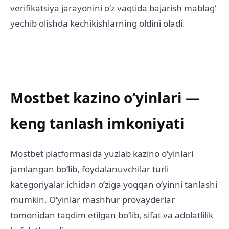
verifikatsiya jarayonini oʻz vaqtida bajarish mablagʻ
yechib olishda kechikishlarning oldini oladi.
Mostbet kazino oʻyinlari —
keng tanlash imkoniyati
Mostbet platformasida yuzlab kazino oʻyinlari
jamlangan boʻlib, foydalanuvchilar turli
kategoriyalar ichidan oʻziga yoqqan oʻyinni tanlashi
mumkin. Oʻyinlar mashhur provayderlar
tomonidan taqdim etilgan boʻlib, sifat va adolatlilik