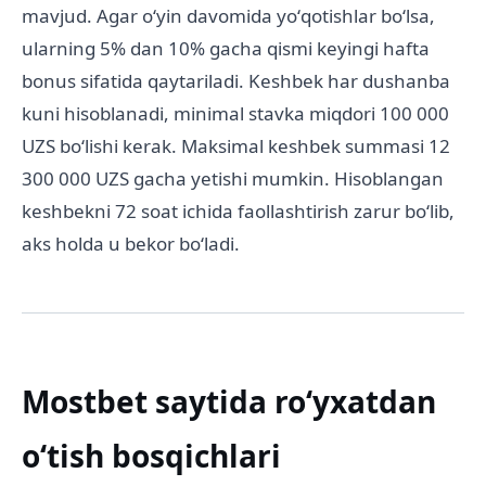
mavjud. Agar oʻyin davomida yoʻqotishlar boʻlsa,
ularning 5% dan 10% gacha qismi keyingi hafta
bonus sifatida qaytariladi. Keshbek har dushanba
kuni hisoblanadi, minimal stavka miqdori 100 000
UZS boʻlishi kerak. Maksimal keshbek summasi 12
300 000 UZS gacha yetishi mumkin. Hisoblangan
keshbekni 72 soat ichida faollashtirish zarur boʻlib,
aks holda u bekor boʻladi.
Mostbet saytida roʻyxatdan
oʻtish bosqichlari