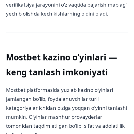
verifikatsiya jarayonini oʻz vaqtida bajarish mablagʻ
yechib olishda kechikishlarning oldini oladi.
Mostbet kazino oʻyinlari —
keng tanlash imkoniyati
Mostbet platformasida yuzlab kazino oʻyinlari
jamlangan boʻlib, foydalanuvchilar turli
kategoriyalar ichidan oʻziga yoqqan oʻyinni tanlashi
mumkin. Oʻyinlar mashhur provayderlar
tomonidan taqdim etilgan boʻlib, sifat va adolatlilik