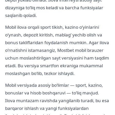
dizayniga toʻliq mos keladi va barcha funksiyalar
saqlanib qoladi.
Mobil ilova orqali sport tikish, kazino oʻyinlarini
oʻynash, depozit kiritish, mablagʻ yechib olish va
bonus takliflaridan foydalanish mumkin. Agar ilova
oʻrnatishni istamasangiz, Mostbet mobil brauzer
uchun moslashtirilgan sayt versiyasini ham taqdim
etadi. Bu versiya smartfon ekraniga mukammal
moslashgan boʻlib, tezkor ishlaydi.
Mobil versiyada asosiy boʻlimlar — sport, kazino,
bonuslar va hisob boshqaruvi — toʻliq mavjud.
Ilova muntazam ravishda yangilanib turadi, bu esa
barqaror ishlash va yangi funksiyalardan