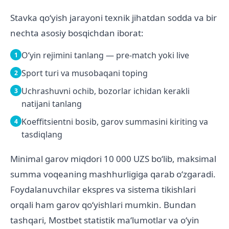
Stavka qoʻyish jarayoni texnik jihatdan sodda va bir
nechta asosiy bosqichdan iborat:
Oʻyin rejimini tanlang — pre-match yoki live
Sport turi va musobaqani toping
Uchrashuvni ochib, bozorlar ichidan kerakli
natijani tanlang
Koeffitsientni bosib, garov summasini kiriting va
tasdiqlang
Minimal garov miqdori 10 000 UZS boʻlib, maksimal
summa voqeaning mashhurligiga qarab oʻzgaradi.
Foydalanuvchilar ekspres va sistema tikishlari
orqali ham garov qoʻyishlari mumkin. Bundan
tashqari, Mostbet statistik maʻlumotlar va oʻyin