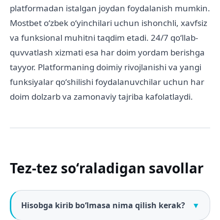
platformadan istalgan joydan foydalanish mumkin.
Mostbet oʻzbek oʻyinchilari uchun ishonchli, xavfsiz
va funksional muhitni taqdim etadi. 24/7 qoʻllab-
quvvatlash xizmati esa har doim yordam berishga
tayyor. Platformaning doimiy rivojlanishi va yangi
funksiyalar qoʻshilishi foydalanuvchilar uchun har
doim dolzarb va zamonaviy tajriba kafolatlaydi.
Tez-tez soʻraladigan savollar
Hisobga kirib boʻlmasa nima qilish kerak?
▼