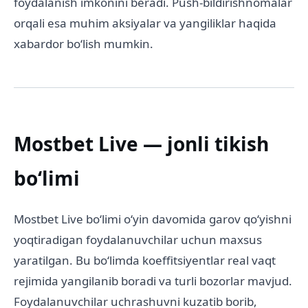
foydalanish imkonini beradi. Push-bildirishnomalar
orqali esa muhim aksiyalar va yangiliklar haqida
xabardor boʻlish mumkin.
Mostbet Live — jonli tikish
boʻlimi
Mostbet Live boʻlimi oʻyin davomida garov qoʻyishni
yoqtiradigan foydalanuvchilar uchun maxsus
yaratilgan. Bu boʻlimda koeffitsiyentlar real vaqt
rejimida yangilanib boradi va turli bozorlar mavjud.
Foydalanuvchilar uchrashuvni kuzatib borib,