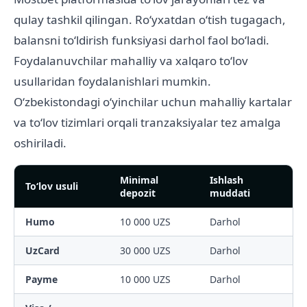
qulay tashkil qilingan. Roʻyxatdan oʻtish tugagach,
balansni toʻldirish funksiyasi darhol faol boʻladi.
Foydalanuvchilar mahalliy va xalqaro toʻlov
usullaridan foydalanishlari mumkin.
Oʻzbekistondagi oʻyinchilar uchun mahalliy kartalar
va toʻlov tizimlari orqali tranzaksiyalar tez amalga
oshiriladi.
Minimal
Ishlash
Toʻlov usuli
depozit
muddati
Humo
10 000 UZS
Darhol
UzCard
30 000 UZS
Darhol
Payme
10 000 UZS
Darhol