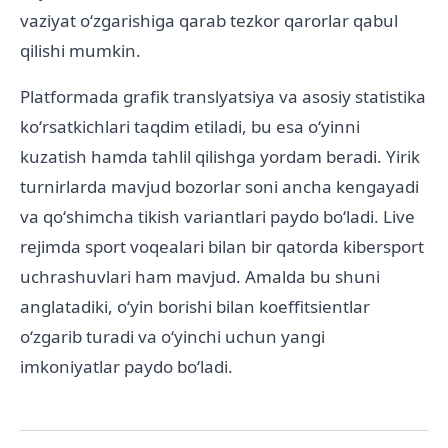
vaziyat oʻzgarishiga qarab tezkor qarorlar qabul
qilishi mumkin.
Platformada grafik translyatsiya va asosiy statistika
koʻrsatkichlari taqdim etiladi, bu esa oʻyinni
kuzatish hamda tahlil qilishga yordam beradi. Yirik
turnirlarda mavjud bozorlar soni ancha kengayadi
va qoʻshimcha tikish variantlari paydo boʻladi. Live
rejimda sport voqealari bilan bir qatorda kibersport
uchrashuvlari ham mavjud. Amalda bu shuni
anglatadiki, oʻyin borishi bilan koeffitsientlar
oʻzgarib turadi va oʻyinchi uchun yangi
imkoniyatlar paydo boʻladi.