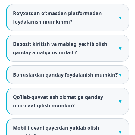
Roʻyxatdan oʻtmasdan platformadan
▼
foydalanish mumkinmi?
Depozit kiritish va mablagʻ yechib olish
▼
qanday amalga oshiriladi?
Bonuslardan qanday foydalanish mumkin?
▼
Qoʻllab-quvvatlash xizmatiga qanday
▼
murojaat qilish mumkin?
Mobil ilovani qayerdan yuklab olish
▼