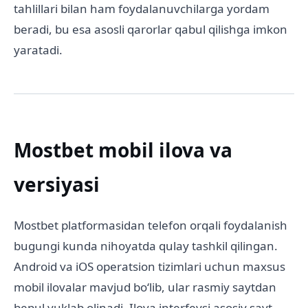
tahlillari bilan ham foydalanuvchilarga yordam
beradi, bu esa asosli qarorlar qabul qilishga imkon
yaratadi.
Mostbet mobil ilova va
versiyasi
Mostbet platformasidan telefon orqali foydalanish
bugungi kunda nihoyatda qulay tashkil qilingan.
Android va iOS operatsion tizimlari uchun maxsus
mobil ilovalar mavjud boʻlib, ular rasmiy saytdan
bepul yuklab olinadi. Ilova interfeysi asosiy sayt