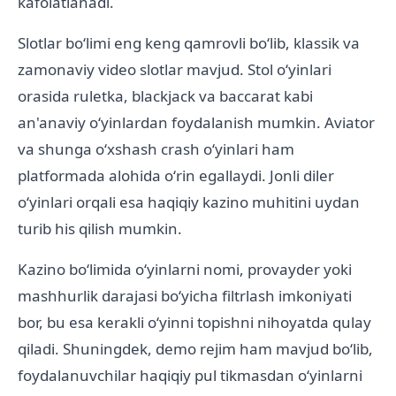
kafolatlanadi.
Slotlar boʻlimi eng keng qamrovli boʻlib, klassik va
zamonaviy video slotlar mavjud. Stol oʻyinlari
orasida ruletka, blackjack va baccarat kabi
an'anaviy oʻyinlardan foydalanish mumkin. Aviator
va shunga oʻxshash crash oʻyinlari ham
platformada alohida oʻrin egallaydi. Jonli diler
oʻyinlari orqali esa haqiqiy kazino muhitini uydan
turib his qilish mumkin.
Kazino boʻlimida oʻyinlarni nomi, provayder yoki
mashhurlik darajasi boʻyicha filtrlash imkoniyati
bor, bu esa kerakli oʻyinni topishni nihoyatda qulay
qiladi. Shuningdek, demo rejim ham mavjud boʻlib,
foydalanuvchilar haqiqiy pul tikmasdan oʻyinlarni