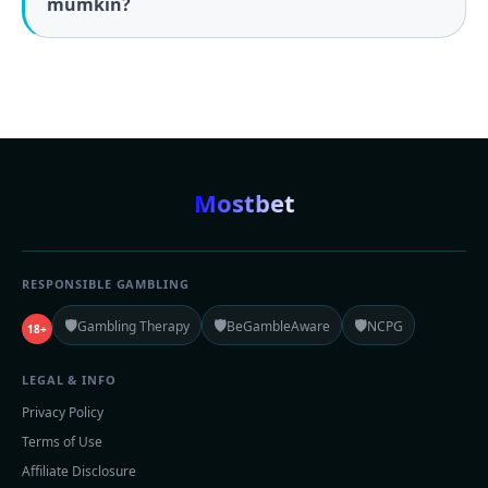
mumkin?
Mostbet
RESPONSIBLE GAMBLING
🛡️
🛡️
🛡️
Gambling Therapy
BeGambleAware
NCPG
18+
LEGAL & INFO
Privacy Policy
Terms of Use
Affiliate Disclosure