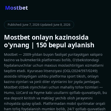
Mostbet
Published: June 7, 2026
·
Updated: June 8, 2026
Mostbet onlayn kazinosida
o'ynang | 150 bepul aylanish
Mostbet — 2009-yildan buyon faoliyat yuritayotgan xalqaro
kazino va bukmekerlik platformasi boʻlib, Oʻzbekistondagi
foydalanuvchilar uchun maxsus moslashtirilgan xizmatlarni
taqdim etadi. Kyurasao litsenziyasi (OGL/2024/597/0249)
asosida ishlaydigan ushbu platforma sport tikish, onlayn
kazino oʻyinlari va jonli diler oʻyinlarini bir joyda jamlagan.
Mostbet oʻzbek oʻyinchilari uchun mahalliy toʻlov tizimlari —
Humo, UzCard va Payme kabi usullarni qoʻllab-quvvatlaydi, bu
esa depozit kiritish va mablagʻ yechib olish jarayonini
nihoyatda qulay qiladi. Platformadan mobil qurilmalar orqali
ham toʻliq foydalanish mumkin boʻlib, 24/7 qoʻllab-quvvatlash