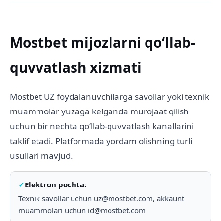
Mostbet mijozlarni qoʻllab-
quvvatlash xizmati
Mostbet UZ foydalanuvchilarga savollar yoki texnik
muammolar yuzaga kelganda murojaat qilish
uchun bir nechta qoʻllab-quvvatlash kanallarini
taklif etadi. Platformada yordam olishning turli
usullari mavjud.
Elektron pochta:
Texnik savollar uchun
uz@mostbet.com
, akkaunt
muammolari uchun
id@mostbet.com