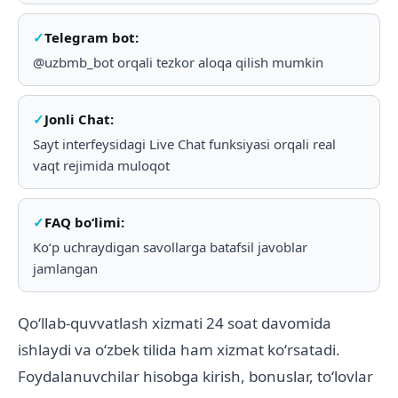
Telegram bot:
@uzbmb_bot orqali tezkor aloqa qilish mumkin
Jonli Chat:
Sayt interfeysidagi Live Chat funksiyasi orqali real
vaqt rejimida muloqot
FAQ boʻlimi:
Koʻp uchraydigan savollarga batafsil javoblar
jamlangan
Qoʻllab-quvvatlash xizmati 24 soat davomida
ishlaydi va oʻzbek tilida ham xizmat koʻrsatadi.
Foydalanuvchilar hisobga kirish, bonuslar, toʻlovlar