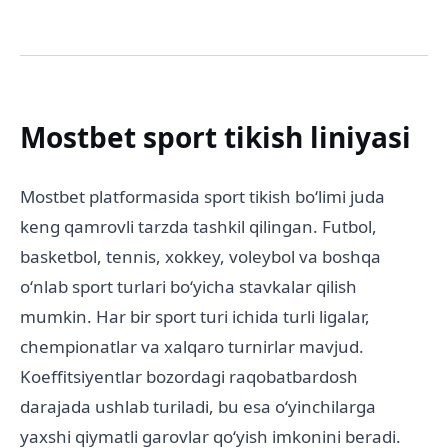
Mostbet sport tikish liniyasi
Mostbet platformasida sport tikish boʻlimi juda
keng qamrovli tarzda tashkil qilingan. Futbol,
basketbol, tennis, xokkey, voleybol va boshqa
oʻnlab sport turlari boʻyicha stavkalar qilish
mumkin. Har bir sport turi ichida turli ligalar,
chempionatlar va xalqaro turnirlar mavjud.
Koeffitsiyentlar bozordagi raqobatbardosh
darajada ushlab turiladi, bu esa oʻyinchilarga
yaxshi qiymatli garovlar qoʻyish imkonini beradi.