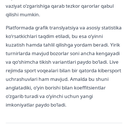
vaziyat oʻzgarishiga qarab tezkor qarorlar qabul
qilishi mumkin.
Platformada grafik translyatsiya va asosiy statistika
koʻrsatkichlari taqdim etiladi, bu esa oʻyinni
kuzatish hamda tahlil qilishga yordam beradi. Yirik
turnirlarda mavjud bozorlar soni ancha kengayadi
va qoʻshimcha tikish variantlari paydo boʻladi. Live
rejimda sport voqealari bilan bir qatorda kibersport
uchrashuvlari ham mavjud. Amalda bu shuni
anglatadiki, oʻyin borishi bilan koeffitsientlar
oʻzgarib turadi va oʻyinchi uchun yangi
imkoniyatlar paydo boʻladi.