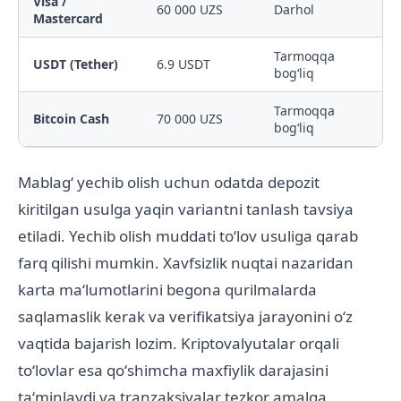
Visa /
60 000 UZS
Darhol
Mastercard
Tarmoqqa
USDT (Tether)
6.9 USDT
bogʻliq
Tarmoqqa
Bitcoin Cash
70 000 UZS
bogʻliq
Mablagʻ yechib olish uchun odatda depozit
kiritilgan usulga yaqin variantni tanlash tavsiya
etiladi. Yechib olish muddati toʻlov usuliga qarab
farq qilishi mumkin. Xavfsizlik nuqtai nazaridan
karta maʻlumotlarini begona qurilmalarda
saqlamaslik kerak va verifikatsiya jarayonini oʻz
vaqtida bajarish lozim. Kriptovalyutalar orqali
toʻlovlar esa qoʻshimcha maxfiylik darajasini
taʻminlaydi va tranzaksiyalar tezkor amalga