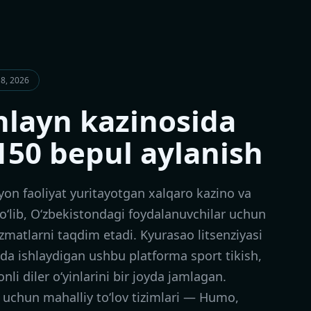
 8, 2026
nlayn kazinosida
150 bepul aylanish
on faoliyat yuritayotgan xalqaro kazino va
oʻlib, Oʻzbekistondagi foydalanuvchilar uchun
matlarni taqdim etadi. Kyurasao litsenziyasi
da ishlaydigan ushbu platforma sport tikish,
onli diler oʻyinlarini bir joyda jamlagan.
i uchun mahalliy toʻlov tizimlari — Humo,