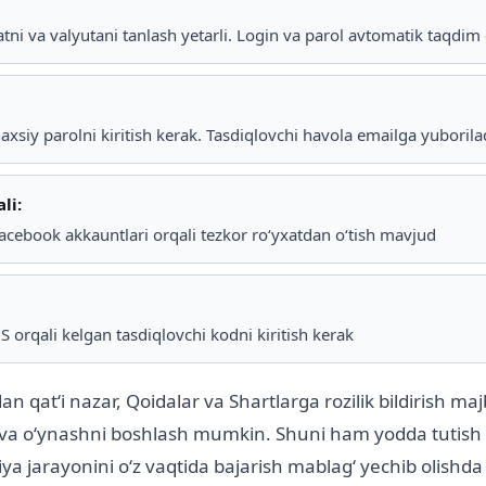
i va valyutani tanlash yetarli. Login va parol avtomatik taqdim e
axsiy parolni kiritish kerak. Tasdiqlovchi havola emailga yuborila
li:
acebook akkauntlari orqali tezkor roʻyxatdan oʻtish mavjud
S orqali kelgan tasdiqlovchi kodni kiritish kerak
n qatʻi nazar, Qoidalar va Shartlarga rozilik bildirish maj
h va oʻynashni boshlash mumkin. Shuni ham yodda tutish 
iya jarayonini oʻz vaqtida bajarish mablagʻ yechib olishda