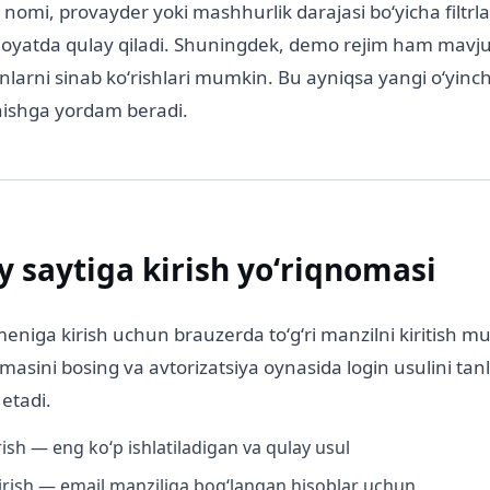
i nomi, provayder yoki mashhurlik darajasi boʻyicha filtrl
nihoyatda qulay qiladi. Shuningdek, demo rejim ham mavju
nlarni sinab koʻrishlari mumkin. Bu ayniqsa yangi oʻyinchi
nishga yordam beradi.
 saytiga kirish yoʻriqnomasi
niga kirish uchun brauzerda toʻgʻri manzilni kiritish mu
masini bosing va avtorizatsiya oynasida login usulini ta
 etadi.
rish — eng koʻp ishlatiladigan va qulay usul
kirish — email manziliga bogʻlangan hisoblar uchun