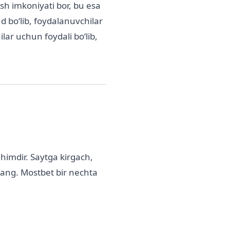
ash imkoniyati bor, bu esa
d boʻlib, foydalanuvchilar
lar uchun foydali boʻlib,
himdir. Saytga kirgach,
nlang. Mostbet bir nechta