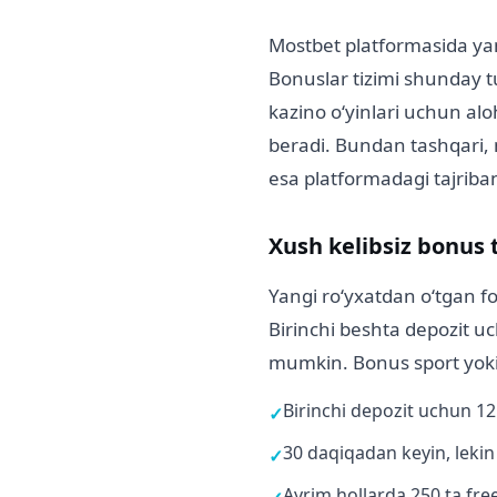
Mostbet platformasida yang
Bonuslar tizimi shunday tuz
kazino oʻyinlari uchun alo
beradi. Bundan tashqari,
esa platformadagi tajribani
Xush kelibsiz bonus t
Yangi roʻyxatdan oʻtgan fo
Birinchi beshta depozit u
mumkin. Bonus sport yoki 
Birinchi depozit uchun 12
30 daqiqadan keyin, lekin
Ayrim hollarda 250 ta fr