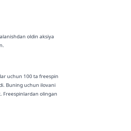
alanishdan oldin aksiya
n.
ilar uchun 100 ta freespin
adi. Buning uchun ilovani
ak. Freespinlardan olingan