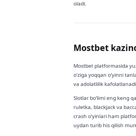
oladi.
Mostbet kazino
Mostbet platformasida yuzl
oʻziga yoqqan oʻyinni tan
va adolatlilik kafolatlanadi
Slotlar boʻlimi eng keng qa
ruletka, blackjack va bac
crash oʻyinlari ham platfor
uydan turib his qilish mu