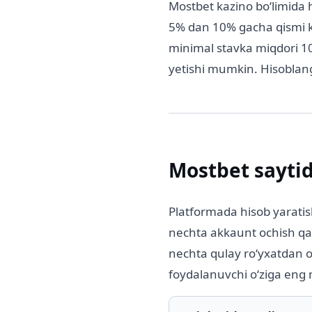
Mostbet kazino boʻlimida h
5% dan 10% gacha qismi ke
minimal stavka miqdori 1
yetishi mumkin. Hisoblanga
Mostbet saytid
Platformada hisob yaratish
nechta akkaunt ochish qat
nechta qulay roʻyxatdan oʻt
foydalanuvchi oʻziga eng