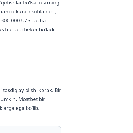
qotishlar boʻlsa, ularning
shanba kuni hisoblanadi,
2 300 000 UZS gacha
ks holda u bekor boʻladi.
tasdiqlay olishi kerak. Bir
mumkin. Mostbet bir
klarga ega boʻlib,