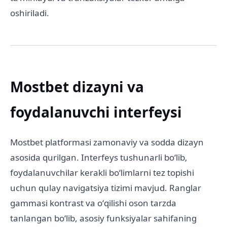
oshiriladi.
Mostbet dizayni va
foydalanuvchi interfeysi
Mostbet platformasi zamonaviy va sodda dizayn
asosida qurilgan. Interfeys tushunarli boʻlib,
foydalanuvchilar kerakli boʻlimlarni tez topishi
uchun qulay navigatsiya tizimi mavjud. Ranglar
gammasi kontrast va oʻqilishi oson tarzda
tanlangan boʻlib, asosiy funksiyalar sahifaning