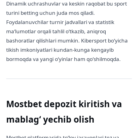
Dinamik uchrashuvlar va keskin raqobat bu sport
turini betting uchun juda mos qiladi.
Foydalanuvchilar turnir jadvallari va statistik
maʻlumotlar orqali tahlil oʻtkazib, aniqroq
bashoratlar qilishlari mumkin. Kibersport boʻyicha
tikish imkoniyatlari kundan-kunga kengayib
bormoqda va yangi oʻyinlar ham qoʻshilmoqda.
Mostbet depozit kiritish va
mablagʻ yechib olish
Mostbet platformasida toʻlov jarayonlari tez va