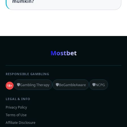
mumkin?
Mostbet
RESPONSIBLE GAMBLING
🛡️
🛡️
🛡️
Gambling Therapy
BeGambleAware
NCPG
18+
LEGAL & INFO
Privacy Policy
Terms of Use
Affiliate Disclosure