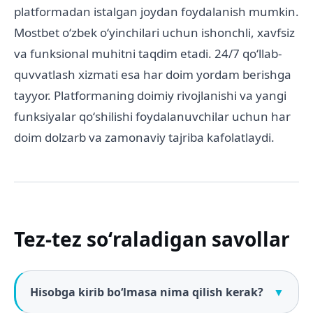
platformadan istalgan joydan foydalanish mumkin.
Mostbet oʻzbek oʻyinchilari uchun ishonchli, xavfsiz
va funksional muhitni taqdim etadi. 24/7 qoʻllab-
quvvatlash xizmati esa har doim yordam berishga
tayyor. Platformaning doimiy rivojlanishi va yangi
funksiyalar qoʻshilishi foydalanuvchilar uchun har
doim dolzarb va zamonaviy tajriba kafolatlaydi.
Tez-tez soʻraladigan savollar
Hisobga kirib boʻlmasa nima qilish kerak?
▼