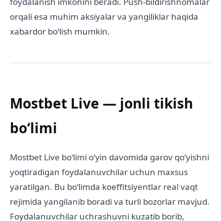
foydalanish imkonini beradi. Push-bildirishnomalar
orqali esa muhim aksiyalar va yangiliklar haqida
xabardor boʻlish mumkin.
Mostbet Live — jonli tikish
boʻlimi
Mostbet Live boʻlimi oʻyin davomida garov qoʻyishni
yoqtiradigan foydalanuvchilar uchun maxsus
yaratilgan. Bu boʻlimda koeffitsiyentlar real vaqt
rejimida yangilanib boradi va turli bozorlar mavjud.
Foydalanuvchilar uchrashuvni kuzatib borib,