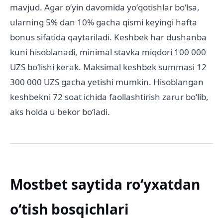
mavjud. Agar oʻyin davomida yoʻqotishlar boʻlsa,
ularning 5% dan 10% gacha qismi keyingi hafta
bonus sifatida qaytariladi. Keshbek har dushanba
kuni hisoblanadi, minimal stavka miqdori 100 000
UZS boʻlishi kerak. Maksimal keshbek summasi 12
300 000 UZS gacha yetishi mumkin. Hisoblangan
keshbekni 72 soat ichida faollashtirish zarur boʻlib,
aks holda u bekor boʻladi.
Mostbet saytida roʻyxatdan
oʻtish bosqichlari