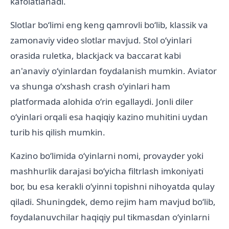
kafolatlanadi.
Slotlar boʻlimi eng keng qamrovli boʻlib, klassik va
zamonaviy video slotlar mavjud. Stol oʻyinlari
orasida ruletka, blackjack va baccarat kabi
an'anaviy oʻyinlardan foydalanish mumkin. Aviator
va shunga oʻxshash crash oʻyinlari ham
platformada alohida oʻrin egallaydi. Jonli diler
oʻyinlari orqali esa haqiqiy kazino muhitini uydan
turib his qilish mumkin.
Kazino boʻlimida oʻyinlarni nomi, provayder yoki
mashhurlik darajasi boʻyicha filtrlash imkoniyati
bor, bu esa kerakli oʻyinni topishni nihoyatda qulay
qiladi. Shuningdek, demo rejim ham mavjud boʻlib,
foydalanuvchilar haqiqiy pul tikmasdan oʻyinlarni