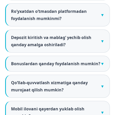
Roʻyxatdan oʻtmasdan platformadan
▼
foydalanish mumkinmi?
Depozit kiritish va mablagʻ yechib olish
▼
qanday amalga oshiriladi?
Bonuslardan qanday foydalanish mumkin?
▼
Qoʻllab-quvvatlash xizmatiga qanday
▼
murojaat qilish mumkin?
Mobil ilovani qayerdan yuklab olish
▼