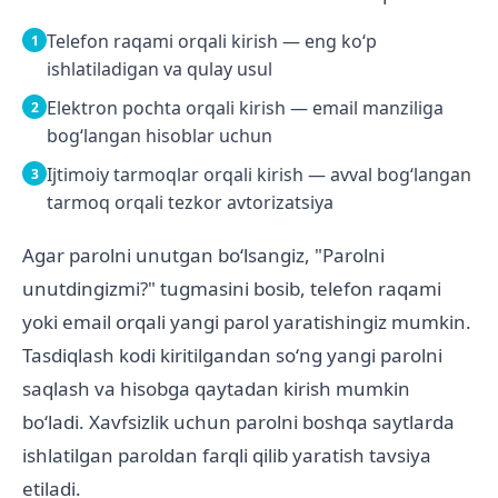
Telefon raqami orqali kirish — eng koʻp
ishlatiladigan va qulay usul
Elektron pochta orqali kirish — email manziliga
bogʻlangan hisoblar uchun
Ijtimoiy tarmoqlar orqali kirish — avval bogʻlangan
tarmoq orqali tezkor avtorizatsiya
Agar parolni unutgan boʻlsangiz, "Parolni
unutdingizmi?" tugmasini bosib, telefon raqami
yoki email orqali yangi parol yaratishingiz mumkin.
Tasdiqlash kodi kiritilgandan soʻng yangi parolni
saqlash va hisobga qaytadan kirish mumkin
boʻladi. Xavfsizlik uchun parolni boshqa saytlarda
ishlatilgan paroldan farqli qilib yaratish tavsiya
etiladi.