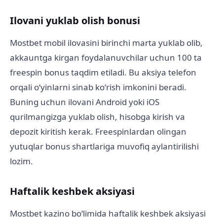
Ilovani yuklab olish bonusi
Mostbet mobil ilovasini birinchi marta yuklab olib,
akkauntga kirgan foydalanuvchilar uchun 100 ta
freespin bonus taqdim etiladi. Bu aksiya telefon
orqali oʻyinlarni sinab koʻrish imkonini beradi.
Buning uchun ilovani Android yoki iOS
qurilmangizga yuklab olish, hisobga kirish va
depozit kiritish kerak. Freespinlardan olingan
yutuqlar bonus shartlariga muvofiq aylantirilishi
lozim.
Haftalik keshbek aksiyasi
Mostbet kazino boʻlimida haftalik keshbek aksiyasi