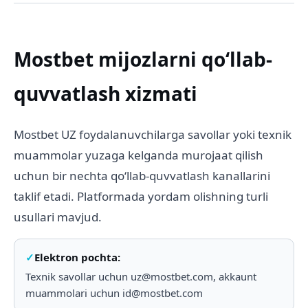
Mostbet mijozlarni qoʻllab-
quvvatlash xizmati
Mostbet UZ foydalanuvchilarga savollar yoki texnik
muammolar yuzaga kelganda murojaat qilish
uchun bir nechta qoʻllab-quvvatlash kanallarini
taklif etadi. Platformada yordam olishning turli
usullari mavjud.
Elektron pochta:
Texnik savollar uchun
uz@mostbet.com
, akkaunt
muammolari uchun
id@mostbet.com