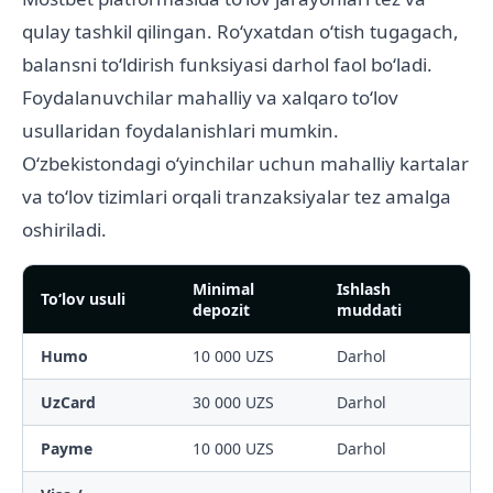
qulay tashkil qilingan. Roʻyxatdan oʻtish tugagach,
balansni toʻldirish funksiyasi darhol faol boʻladi.
Foydalanuvchilar mahalliy va xalqaro toʻlov
usullaridan foydalanishlari mumkin.
Oʻzbekistondagi oʻyinchilar uchun mahalliy kartalar
va toʻlov tizimlari orqali tranzaksiyalar tez amalga
oshiriladi.
Minimal
Ishlash
Toʻlov usuli
depozit
muddati
Humo
10 000 UZS
Darhol
UzCard
30 000 UZS
Darhol
Payme
10 000 UZS
Darhol