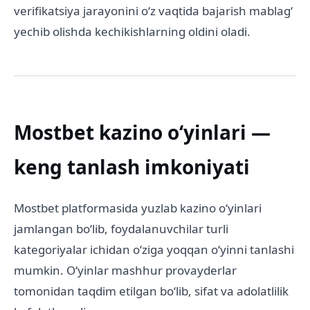
verifikatsiya jarayonini oʻz vaqtida bajarish mablagʻ
yechib olishda kechikishlarning oldini oladi.
Mostbet kazino oʻyinlari —
keng tanlash imkoniyati
Mostbet platformasida yuzlab kazino oʻyinlari
jamlangan boʻlib, foydalanuvchilar turli
kategoriyalar ichidan oʻziga yoqqan oʻyinni tanlashi
mumkin. Oʻyinlar mashhur provayderlar
tomonidan taqdim etilgan boʻlib, sifat va adolatlilik