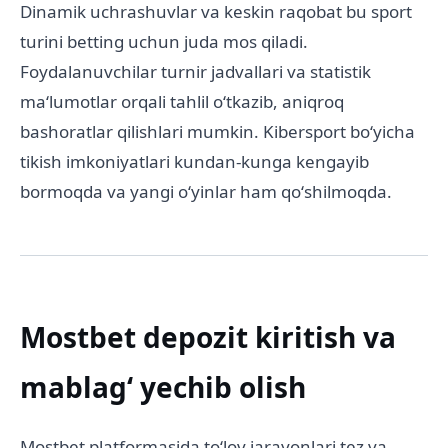
Dinamik uchrashuvlar va keskin raqobat bu sport
turini betting uchun juda mos qiladi.
Foydalanuvchilar turnir jadvallari va statistik
maʻlumotlar orqali tahlil oʻtkazib, aniqroq
bashoratlar qilishlari mumkin. Kibersport boʻyicha
tikish imkoniyatlari kundan-kunga kengayib
bormoqda va yangi oʻyinlar ham qoʻshilmoqda.
Mostbet depozit kiritish va
mablagʻ yechib olish
Mostbet platformasida toʻlov jarayonlari tez va