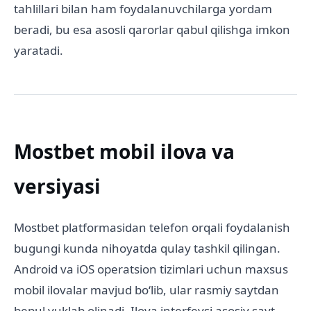
tahlillari bilan ham foydalanuvchilarga yordam
beradi, bu esa asosli qarorlar qabul qilishga imkon
yaratadi.
Mostbet mobil ilova va
versiyasi
Mostbet platformasidan telefon orqali foydalanish
bugungi kunda nihoyatda qulay tashkil qilingan.
Android va iOS operatsion tizimlari uchun maxsus
mobil ilovalar mavjud boʻlib, ular rasmiy saytdan
bepul yuklab olinadi. Ilova interfeysi asosiy sayt