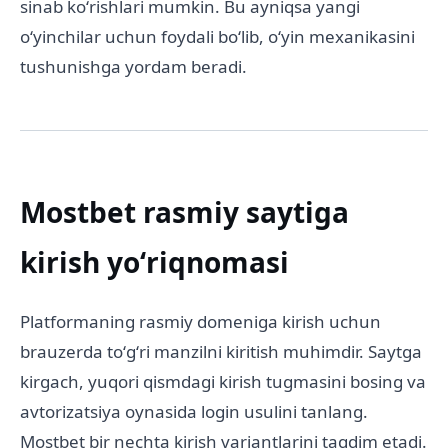
sinab koʻrishlari mumkin. Bu ayniqsa yangi
oʻyinchilar uchun foydali boʻlib, oʻyin mexanikasini
tushunishga yordam beradi.
Mostbet rasmiy saytiga
kirish yoʻriqnomasi
Platformaning rasmiy domeniga kirish uchun
brauzerda toʻgʻri manzilni kiritish muhimdir. Saytga
kirgach, yuqori qismdagi kirish tugmasini bosing va
avtorizatsiya oynasida login usulini tanlang.
Mostbet bir nechta kirish variantlarini taqdim etadi.