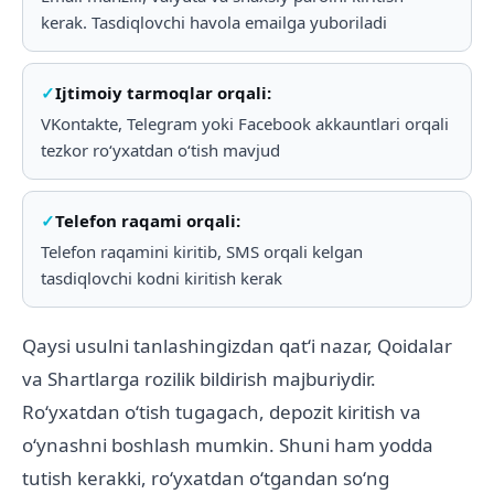
kerak. Tasdiqlovchi havola emailga yuboriladi
Ijtimoiy tarmoqlar orqali:
VKontakte, Telegram yoki Facebook akkauntlari orqali
tezkor roʻyxatdan oʻtish mavjud
Telefon raqami orqali:
Telefon raqamini kiritib, SMS orqali kelgan
tasdiqlovchi kodni kiritish kerak
Qaysi usulni tanlashingizdan qatʻi nazar, Qoidalar
va Shartlarga rozilik bildirish majburiydir.
Roʻyxatdan oʻtish tugagach, depozit kiritish va
oʻynashni boshlash mumkin. Shuni ham yodda
tutish kerakki, roʻyxatdan oʻtgandan soʻng