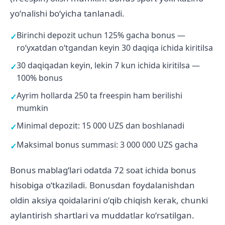
yoʻnalishi boʻyicha tanlanadi.
Birinchi depozit uchun 125% gacha bonus —
roʻyxatdan oʻtgandan keyin 30 daqiqa ichida kiritilsa
30 daqiqadan keyin, lekin 7 kun ichida kiritilsa —
100% bonus
Ayrim hollarda 250 ta freespin ham berilishi
mumkin
Minimal depozit: 15 000 UZS dan boshlanadi
Maksimal bonus summasi: 3 000 000 UZS gacha
Bonus mablagʻlari odatda 72 soat ichida bonus
hisobiga oʻtkaziladi. Bonusdan foydalanishdan
oldin aksiya qoidalarini oʻqib chiqish kerak, chunki
aylantirish shartlari va muddatlar koʻrsatilgan.