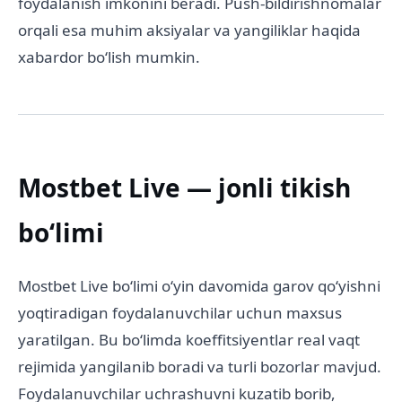
foydalanish imkonini beradi. Push-bildirishnomalar
orqali esa muhim aksiyalar va yangiliklar haqida
xabardor boʻlish mumkin.
Mostbet Live — jonli tikish
boʻlimi
Mostbet Live boʻlimi oʻyin davomida garov qoʻyishni
yoqtiradigan foydalanuvchilar uchun maxsus
yaratilgan. Bu boʻlimda koeffitsiyentlar real vaqt
rejimida yangilanib boradi va turli bozorlar mavjud.
Foydalanuvchilar uchrashuvni kuzatib borib,