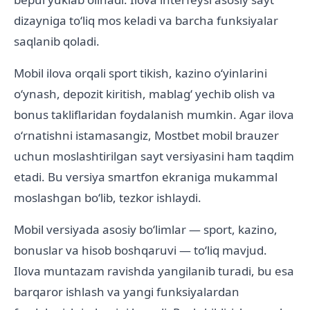
dizayniga toʻliq mos keladi va barcha funksiyalar
saqlanib qoladi.
Mobil ilova orqali sport tikish, kazino oʻyinlarini
oʻynash, depozit kiritish, mablagʻ yechib olish va
bonus takliflaridan foydalanish mumkin. Agar ilova
oʻrnatishni istamasangiz, Mostbet mobil brauzer
uchun moslashtirilgan sayt versiyasini ham taqdim
etadi. Bu versiya smartfon ekraniga mukammal
moslashgan boʻlib, tezkor ishlaydi.
Mobil versiyada asosiy boʻlimlar — sport, kazino,
bonuslar va hisob boshqaruvi — toʻliq mavjud.
Ilova muntazam ravishda yangilanib turadi, bu esa
barqaror ishlash va yangi funksiyalardan