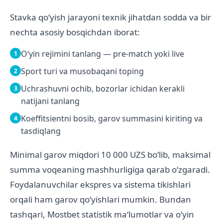
Stavka qoʻyish jarayoni texnik jihatdan sodda va bir
nechta asosiy bosqichdan iborat:
Oʻyin rejimini tanlang — pre-match yoki live
Sport turi va musobaqani toping
Uchrashuvni ochib, bozorlar ichidan kerakli
natijani tanlang
Koeffitsientni bosib, garov summasini kiriting va
tasdiqlang
Minimal garov miqdori 10 000 UZS boʻlib, maksimal
summa voqeaning mashhurligiga qarab oʻzgaradi.
Foydalanuvchilar ekspres va sistema tikishlari
orqali ham garov qoʻyishlari mumkin. Bundan
tashqari, Mostbet statistik maʻlumotlar va oʻyin