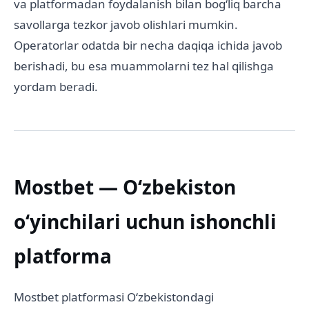
va platformadan foydalanish bilan bogʻliq barcha
savollarga tezkor javob olishlari mumkin.
Operatorlar odatda bir necha daqiqa ichida javob
berishadi, bu esa muammolarni tez hal qilishga
yordam beradi.
Mostbet — Oʻzbekiston
oʻyinchilari uchun ishonchli
platforma
Mostbet platformasi Oʻzbekistondagi