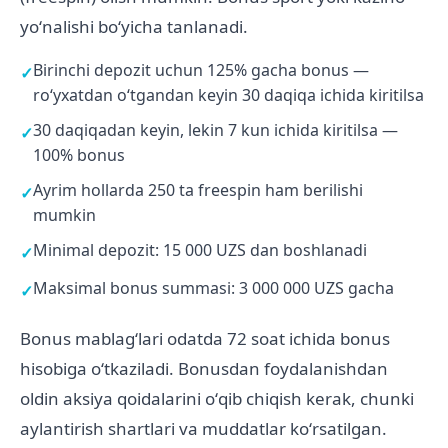
yoʻnalishi boʻyicha tanlanadi.
Birinchi depozit uchun 125% gacha bonus —
roʻyxatdan oʻtgandan keyin 30 daqiqa ichida kiritilsa
30 daqiqadan keyin, lekin 7 kun ichida kiritilsa —
100% bonus
Ayrim hollarda 250 ta freespin ham berilishi
mumkin
Minimal depozit: 15 000 UZS dan boshlanadi
Maksimal bonus summasi: 3 000 000 UZS gacha
Bonus mablagʻlari odatda 72 soat ichida bonus
hisobiga oʻtkaziladi. Bonusdan foydalanishdan
oldin aksiya qoidalarini oʻqib chiqish kerak, chunki
aylantirish shartlari va muddatlar koʻrsatilgan.