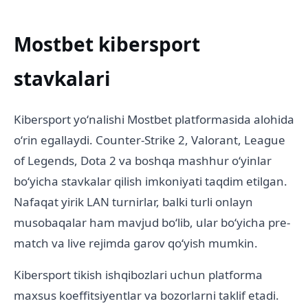
Mostbet kibersport
stavkalari
Kibersport yoʻnalishi Mostbet platformasida alohida
oʻrin egallaydi. Counter-Strike 2, Valorant, League
of Legends, Dota 2 va boshqa mashhur oʻyinlar
boʻyicha stavkalar qilish imkoniyati taqdim etilgan.
Nafaqat yirik LAN turnirlar, balki turli onlayn
musobaqalar ham mavjud boʻlib, ular boʻyicha pre-
match va live rejimda garov qoʻyish mumkin.
Kibersport tikish ishqibozlari uchun platforma
maxsus koeffitsiyentlar va bozorlarni taklif etadi.