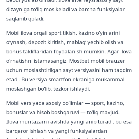
dizayniga toʻliq mos keladi va barcha funksiyalar
saqlanib qoladi.
Mobil ilova orqali sport tikish, kazino oʻyinlarini
oʻynash, depozit kiritish, mablagʻ yechib olish va
bonus takliflaridan foydalanish mumkin. Agar ilova
oʻrnatishni istamasangiz, Mostbet mobil brauzer
uchun moslashtirilgan sayt versiyasini ham taqdim
etadi. Bu versiya smartfon ekraniga mukammal
moslashgan boʻlib, tezkor ishlaydi.
Mobil versiyada asosiy boʻlimlar — sport, kazino,
bonuslar va hisob boshqaruvi — toʻliq mavjud.
Ilova muntazam ravishda yangilanib turadi, bu esa
barqaror ishlash va yangi funksiyalardan