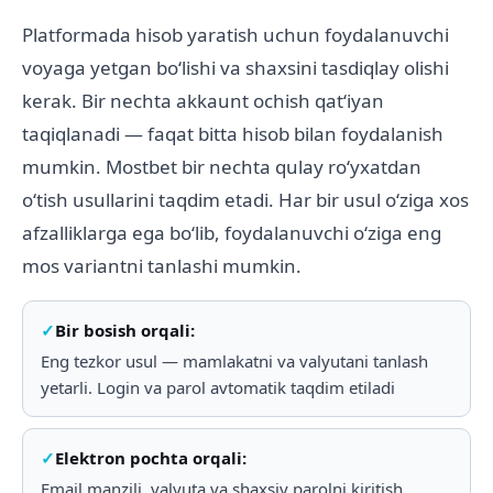
Platformada hisob yaratish uchun foydalanuvchi
voyaga yetgan boʻlishi va shaxsini tasdiqlay olishi
kerak. Bir nechta akkaunt ochish qatʻiyan
taqiqlanadi — faqat bitta hisob bilan foydalanish
mumkin. Mostbet bir nechta qulay roʻyxatdan
oʻtish usullarini taqdim etadi. Har bir usul oʻziga xos
afzalliklarga ega boʻlib, foydalanuvchi oʻziga eng
mos variantni tanlashi mumkin.
Bir bosish orqali:
Eng tezkor usul — mamlakatni va valyutani tanlash
yetarli. Login va parol avtomatik taqdim etiladi
Elektron pochta orqali:
Email manzili, valyuta va shaxsiy parolni kiritish