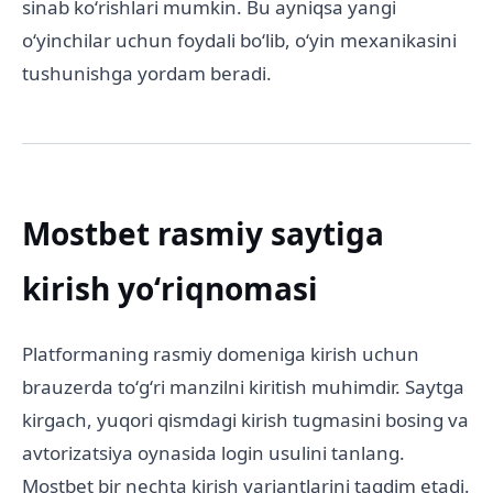
sinab koʻrishlari mumkin. Bu ayniqsa yangi
oʻyinchilar uchun foydali boʻlib, oʻyin mexanikasini
tushunishga yordam beradi.
Mostbet rasmiy saytiga
kirish yoʻriqnomasi
Platformaning rasmiy domeniga kirish uchun
brauzerda toʻgʻri manzilni kiritish muhimdir. Saytga
kirgach, yuqori qismdagi kirish tugmasini bosing va
avtorizatsiya oynasida login usulini tanlang.
Mostbet bir nechta kirish variantlarini taqdim etadi.