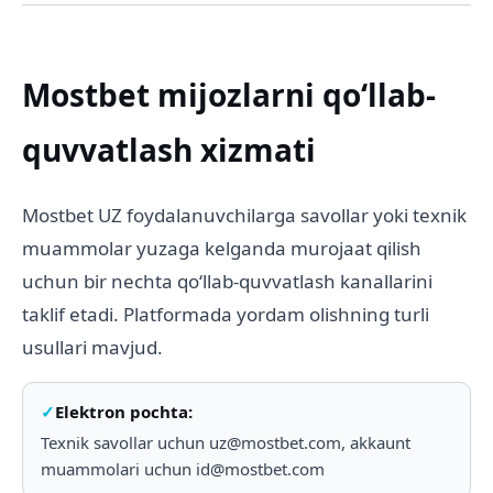
Mostbet mijozlarni qoʻllab-
quvvatlash xizmati
Mostbet UZ foydalanuvchilarga savollar yoki texnik
muammolar yuzaga kelganda murojaat qilish
uchun bir nechta qoʻllab-quvvatlash kanallarini
taklif etadi. Platformada yordam olishning turli
usullari mavjud.
Elektron pochta:
Texnik savollar uchun
uz@mostbet.com
, akkaunt
muammolari uchun
id@mostbet.com