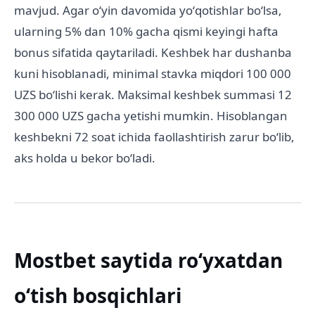
mavjud. Agar oʻyin davomida yoʻqotishlar boʻlsa,
ularning 5% dan 10% gacha qismi keyingi hafta
bonus sifatida qaytariladi. Keshbek har dushanba
kuni hisoblanadi, minimal stavka miqdori 100 000
UZS boʻlishi kerak. Maksimal keshbek summasi 12
300 000 UZS gacha yetishi mumkin. Hisoblangan
keshbekni 72 soat ichida faollashtirish zarur boʻlib,
aks holda u bekor boʻladi.
Mostbet saytida roʻyxatdan
oʻtish bosqichlari