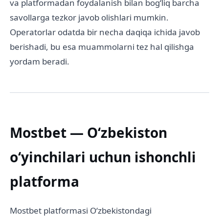
va platformadan foydalanish bilan bogʻliq barcha
savollarga tezkor javob olishlari mumkin.
Operatorlar odatda bir necha daqiqa ichida javob
berishadi, bu esa muammolarni tez hal qilishga
yordam beradi.
Mostbet — Oʻzbekiston
oʻyinchilari uchun ishonchli
platforma
Mostbet platformasi Oʻzbekistondagi