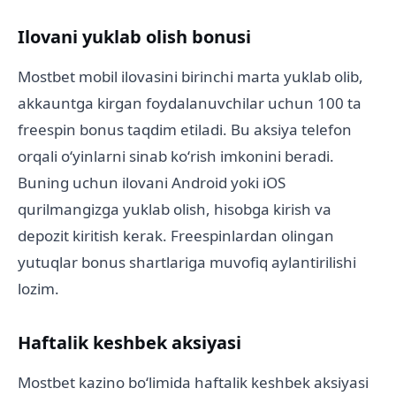
Ilovani yuklab olish bonusi
Mostbet mobil ilovasini birinchi marta yuklab olib,
akkauntga kirgan foydalanuvchilar uchun 100 ta
freespin bonus taqdim etiladi. Bu aksiya telefon
orqali oʻyinlarni sinab koʻrish imkonini beradi.
Buning uchun ilovani Android yoki iOS
qurilmangizga yuklab olish, hisobga kirish va
depozit kiritish kerak. Freespinlardan olingan
yutuqlar bonus shartlariga muvofiq aylantirilishi
lozim.
Haftalik keshbek aksiyasi
Mostbet kazino boʻlimida haftalik keshbek aksiyasi