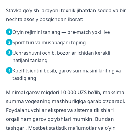
Stavka qoʻyish jarayoni texnik jihatdan sodda va bir
nechta asosiy bosqichdan iborat:
Oʻyin rejimini tanlang — pre-match yoki live
Sport turi va musobaqani toping
Uchrashuvni ochib, bozorlar ichidan kerakli
natijani tanlang
Koeffitsientni bosib, garov summasini kiriting va
tasdiqlang
Minimal garov miqdori 10 000 UZS boʻlib, maksimal
summa voqeaning mashhurligiga qarab oʻzgaradi.
Foydalanuvchilar ekspres va sistema tikishlari
orqali ham garov qoʻyishlari mumkin. Bundan
tashqari, Mostbet statistik maʻlumotlar va oʻyin