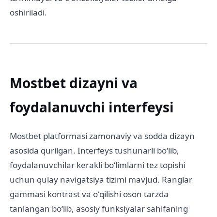
oshiriladi.
Mostbet dizayni va
foydalanuvchi interfeysi
Mostbet platformasi zamonaviy va sodda dizayn
asosida qurilgan. Interfeys tushunarli boʻlib,
foydalanuvchilar kerakli boʻlimlarni tez topishi
uchun qulay navigatsiya tizimi mavjud. Ranglar
gammasi kontrast va oʻqilishi oson tarzda
tanlangan boʻlib, asosiy funksiyalar sahifaning