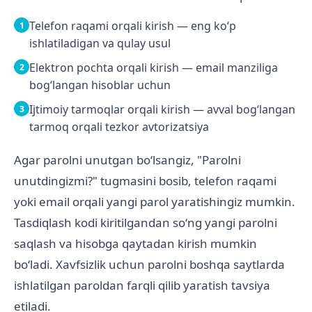
Telefon raqami orqali kirish — eng koʻp
ishlatiladigan va qulay usul
Elektron pochta orqali kirish — email manziliga
bogʻlangan hisoblar uchun
Ijtimoiy tarmoqlar orqali kirish — avval bogʻlangan
tarmoq orqali tezkor avtorizatsiya
Agar parolni unutgan boʻlsangiz, "Parolni
unutdingizmi?" tugmasini bosib, telefon raqami
yoki email orqali yangi parol yaratishingiz mumkin.
Tasdiqlash kodi kiritilgandan soʻng yangi parolni
saqlash va hisobga qaytadan kirish mumkin
boʻladi. Xavfsizlik uchun parolni boshqa saytlarda
ishlatilgan paroldan farqli qilib yaratish tavsiya
etiladi.