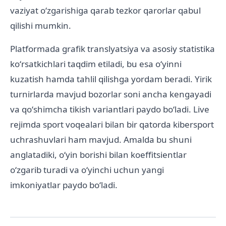
vaziyat oʻzgarishiga qarab tezkor qarorlar qabul
qilishi mumkin.
Platformada grafik translyatsiya va asosiy statistika
koʻrsatkichlari taqdim etiladi, bu esa oʻyinni
kuzatish hamda tahlil qilishga yordam beradi. Yirik
turnirlarda mavjud bozorlar soni ancha kengayadi
va qoʻshimcha tikish variantlari paydo boʻladi. Live
rejimda sport voqealari bilan bir qatorda kibersport
uchrashuvlari ham mavjud. Amalda bu shuni
anglatadiki, oʻyin borishi bilan koeffitsientlar
oʻzgarib turadi va oʻyinchi uchun yangi
imkoniyatlar paydo boʻladi.