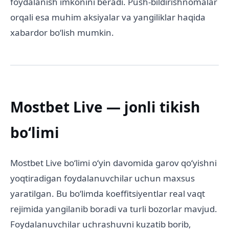
foydalanish imkonini beradi. Push-bildirishnomalar
orqali esa muhim aksiyalar va yangiliklar haqida
xabardor boʻlish mumkin.
Mostbet Live — jonli tikish
boʻlimi
Mostbet Live boʻlimi oʻyin davomida garov qoʻyishni
yoqtiradigan foydalanuvchilar uchun maxsus
yaratilgan. Bu boʻlimda koeffitsiyentlar real vaqt
rejimida yangilanib boradi va turli bozorlar mavjud.
Foydalanuvchilar uchrashuvni kuzatib borib,