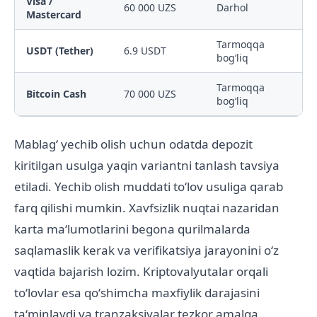
Visa /
60 000 UZS
Darhol
Mastercard
Tarmoqqa
USDT (Tether)
6.9 USDT
bogʻliq
Tarmoqqa
Bitcoin Cash
70 000 UZS
bogʻliq
Mablagʻ yechib olish uchun odatda depozit
kiritilgan usulga yaqin variantni tanlash tavsiya
etiladi. Yechib olish muddati toʻlov usuliga qarab
farq qilishi mumkin. Xavfsizlik nuqtai nazaridan
karta maʻlumotlarini begona qurilmalarda
saqlamaslik kerak va verifikatsiya jarayonini oʻz
vaqtida bajarish lozim. Kriptovalyutalar orqali
toʻlovlar esa qoʻshimcha maxfiylik darajasini
taʻminlaydi va tranzaksiyalar tezkor amalga