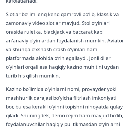
kafolatlanadi.
Slotlar boʻlimi eng keng qamrovli boʻlib, klassik va
zamonaviy video slotlar mavjud. Stol oʻyinlari
orasida ruletka, blackjack va baccarat kabi
an'anaviy oʻyinlardan foydalanish mumkin. Aviator
va shunga oʻxshash crash oʻyinlari ham
platformada alohida oʻrin egallaydi. Jonli diler
oʻyinlari orqali esa haqiqiy kazino muhitini uydan
turib his qilish mumkin.
Kazino boʻlimida oʻyinlarni nomi, provayder yoki
mashhurlik darajasi boʻyicha filtrlash imkoniyati
bor, bu esa kerakli oʻyinni topishni nihoyatda qulay
qiladi. Shuningdek, demo rejim ham mavjud boʻlib,
foydalanuvchilar haqiqiy pul tikmasdan oʻyinlarni