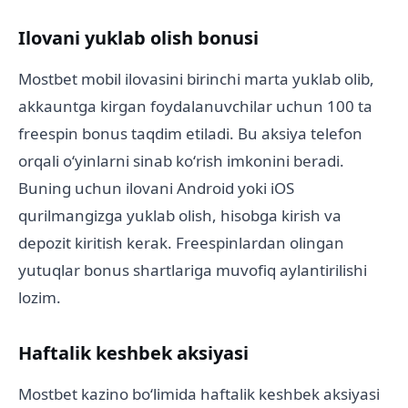
Ilovani yuklab olish bonusi
Mostbet mobil ilovasini birinchi marta yuklab olib,
akkauntga kirgan foydalanuvchilar uchun 100 ta
freespin bonus taqdim etiladi. Bu aksiya telefon
orqali oʻyinlarni sinab koʻrish imkonini beradi.
Buning uchun ilovani Android yoki iOS
qurilmangizga yuklab olish, hisobga kirish va
depozit kiritish kerak. Freespinlardan olingan
yutuqlar bonus shartlariga muvofiq aylantirilishi
lozim.
Haftalik keshbek aksiyasi
Mostbet kazino boʻlimida haftalik keshbek aksiyasi