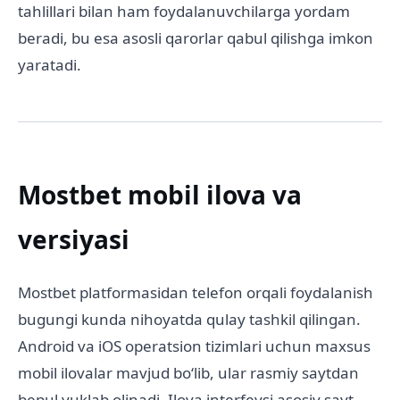
tahlillari bilan ham foydalanuvchilarga yordam
beradi, bu esa asosli qarorlar qabul qilishga imkon
yaratadi.
Mostbet mobil ilova va
versiyasi
Mostbet platformasidan telefon orqali foydalanish
bugungi kunda nihoyatda qulay tashkil qilingan.
Android va iOS operatsion tizimlari uchun maxsus
mobil ilovalar mavjud boʻlib, ular rasmiy saytdan
bepul yuklab olinadi. Ilova interfeysi asosiy sayt