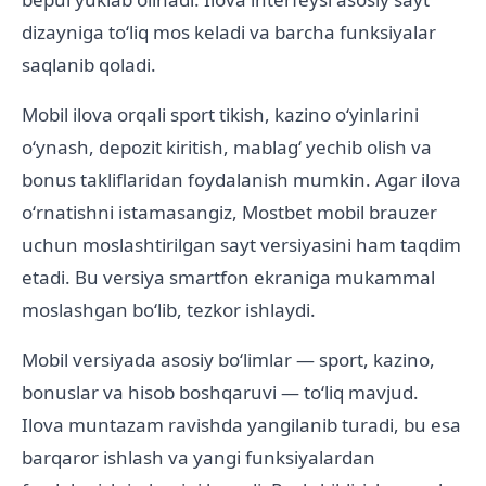
dizayniga toʻliq mos keladi va barcha funksiyalar
saqlanib qoladi.
Mobil ilova orqali sport tikish, kazino oʻyinlarini
oʻynash, depozit kiritish, mablagʻ yechib olish va
bonus takliflaridan foydalanish mumkin. Agar ilova
oʻrnatishni istamasangiz, Mostbet mobil brauzer
uchun moslashtirilgan sayt versiyasini ham taqdim
etadi. Bu versiya smartfon ekraniga mukammal
moslashgan boʻlib, tezkor ishlaydi.
Mobil versiyada asosiy boʻlimlar — sport, kazino,
bonuslar va hisob boshqaruvi — toʻliq mavjud.
Ilova muntazam ravishda yangilanib turadi, bu esa
barqaror ishlash va yangi funksiyalardan