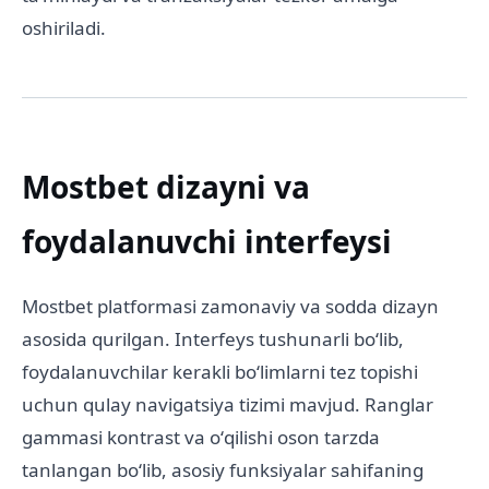
oshiriladi.
Mostbet dizayni va
foydalanuvchi interfeysi
Mostbet platformasi zamonaviy va sodda dizayn
asosida qurilgan. Interfeys tushunarli boʻlib,
foydalanuvchilar kerakli boʻlimlarni tez topishi
uchun qulay navigatsiya tizimi mavjud. Ranglar
gammasi kontrast va oʻqilishi oson tarzda
tanlangan boʻlib, asosiy funksiyalar sahifaning