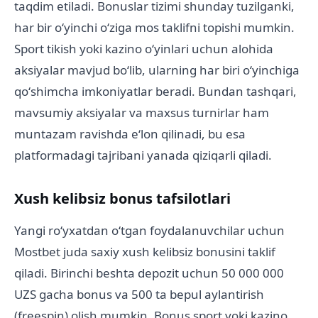
taqdim etiladi. Bonuslar tizimi shunday tuzilganki,
har bir oʻyinchi oʻziga mos taklifni topishi mumkin.
Sport tikish yoki kazino oʻyinlari uchun alohida
aksiyalar mavjud boʻlib, ularning har biri oʻyinchiga
qoʻshimcha imkoniyatlar beradi. Bundan tashqari,
mavsumiy aksiyalar va maxsus turnirlar ham
muntazam ravishda eʻlon qilinadi, bu esa
platformadagi tajribani yanada qiziqarli qiladi.
Xush kelibsiz bonus tafsilotlari
Yangi roʻyxatdan oʻtgan foydalanuvchilar uchun
Mostbet juda saxiy xush kelibsiz bonusini taklif
qiladi. Birinchi beshta depozit uchun 50 000 000
UZS gacha bonus va 500 ta bepul aylantirish
(freespin) olish mumkin. Bonus sport yoki kazino