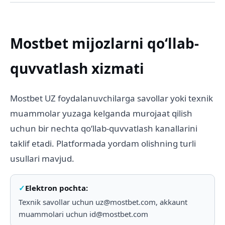
Mostbet mijozlarni qoʻllab-
quvvatlash xizmati
Mostbet UZ foydalanuvchilarga savollar yoki texnik
muammolar yuzaga kelganda murojaat qilish
uchun bir nechta qoʻllab-quvvatlash kanallarini
taklif etadi. Platformada yordam olishning turli
usullari mavjud.
Elektron pochta:
Texnik savollar uchun
uz@mostbet.com
, akkaunt
muammolari uchun
id@mostbet.com