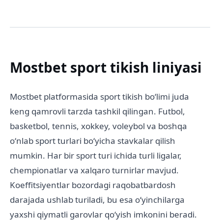
Mostbet sport tikish liniyasi
Mostbet platformasida sport tikish boʻlimi juda
keng qamrovli tarzda tashkil qilingan. Futbol,
basketbol, tennis, xokkey, voleybol va boshqa
oʻnlab sport turlari boʻyicha stavkalar qilish
mumkin. Har bir sport turi ichida turli ligalar,
chempionatlar va xalqaro turnirlar mavjud.
Koeffitsiyentlar bozordagi raqobatbardosh
darajada ushlab turiladi, bu esa oʻyinchilarga
yaxshi qiymatli garovlar qoʻyish imkonini beradi.