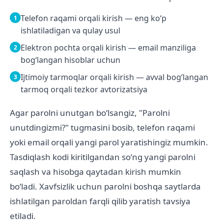
Telefon raqami orqali kirish — eng koʻp
ishlatiladigan va qulay usul
Elektron pochta orqali kirish — email manziliga
bogʻlangan hisoblar uchun
Ijtimoiy tarmoqlar orqali kirish — avval bogʻlangan
tarmoq orqali tezkor avtorizatsiya
Agar parolni unutgan boʻlsangiz, "Parolni
unutdingizmi?" tugmasini bosib, telefon raqami
yoki email orqali yangi parol yaratishingiz mumkin.
Tasdiqlash kodi kiritilgandan soʻng yangi parolni
saqlash va hisobga qaytadan kirish mumkin
boʻladi. Xavfsizlik uchun parolni boshqa saytlarda
ishlatilgan paroldan farqli qilib yaratish tavsiya
etiladi.