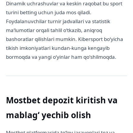
Dinamik uchrashuvlar va keskin raqobat bu sport
turini betting uchun juda mos qiladi.
Foydalanuvchilar turnir jadvallari va statistik
maʻlumotlar orqali tahlil oʻtkazib, aniqroq
bashoratlar qilishlari mumkin. Kibersport boʻyicha
tikish imkoniyatlari kundan-kunga kengayib
bormoqda va yangi oʻyinlar ham qoʻshilmoqda.
Mostbet depozit kiritish va
mablagʻ yechib olish
Mostbet platformasida toʻlov jarayonlari tez va