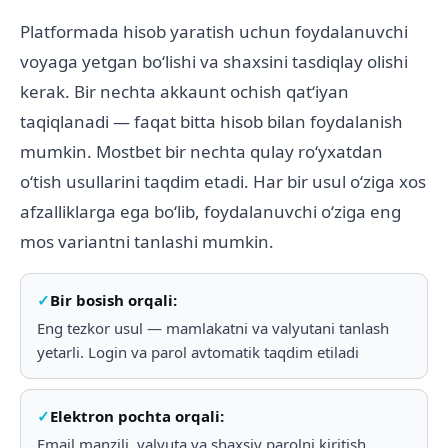
Platformada hisob yaratish uchun foydalanuvchi
voyaga yetgan boʻlishi va shaxsini tasdiqlay olishi
kerak. Bir nechta akkaunt ochish qatʻiyan
taqiqlanadi — faqat bitta hisob bilan foydalanish
mumkin. Mostbet bir nechta qulay roʻyxatdan
oʻtish usullarini taqdim etadi. Har bir usul oʻziga xos
afzalliklarga ega boʻlib, foydalanuvchi oʻziga eng
mos variantni tanlashi mumkin.
Bir bosish orqali:
Eng tezkor usul — mamlakatni va valyutani tanlash
yetarli. Login va parol avtomatik taqdim etiladi
Elektron pochta orqali:
Email manzili, valyuta va shaxsiy parolni kiritish