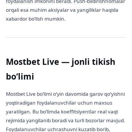
foydalanish imkonini beradi. Push-bildirishnomalar
orqali esa muhim aksiyalar va yangiliklar haqida
xabardor boʻlish mumkin.
Mostbet Live — jonli tikish
boʻlimi
Mostbet Live boʻlimi oʻyin davomida garov qoʻyishni
yoqtiradigan foydalanuvchilar uchun maxsus
yaratilgan. Bu boʻlimda koeffitsiyentlar real vaqt
rejimida yangilanib boradi va turli bozorlar mavjud.
Foydalanuvchilar uchrashuvni kuzatib borib,