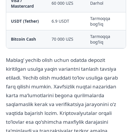
Visa /
60 000 UZS
Darhol
Mastercard
Tarmoqqa
USDT (Tether)
6.9 USDT
bogʻliq
Tarmoqqa
Bitcoin Cash
70 000 UZS
bogʻliq
Mablagʻ yechib olish uchun odatda depozit
kiritilgan usulga yaqin variantni tanlash tavsiya
etiladi. Yechib olish muddati toʻlov usuliga qarab
farq qilishi mumkin. Xavfsizlik nuqtai nazaridan
karta maʻlumotlarini begona qurilmalarda
saqlamaslik kerak va verifikatsiya jarayonini oʻz
vaqtida bajarish lozim. Kriptovalyutalar orqali
toʻlovlar esa qoʻshimcha maxfiylik darajasini
taʻminlaydi va tranzaksiyalar tezkor amalga