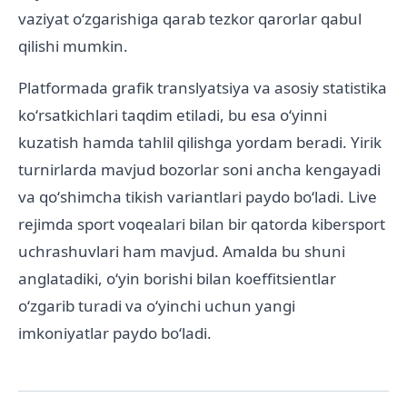
vaziyat oʻzgarishiga qarab tezkor qarorlar qabul
qilishi mumkin.
Platformada grafik translyatsiya va asosiy statistika
koʻrsatkichlari taqdim etiladi, bu esa oʻyinni
kuzatish hamda tahlil qilishga yordam beradi. Yirik
turnirlarda mavjud bozorlar soni ancha kengayadi
va qoʻshimcha tikish variantlari paydo boʻladi. Live
rejimda sport voqealari bilan bir qatorda kibersport
uchrashuvlari ham mavjud. Amalda bu shuni
anglatadiki, oʻyin borishi bilan koeffitsientlar
oʻzgarib turadi va oʻyinchi uchun yangi
imkoniyatlar paydo boʻladi.