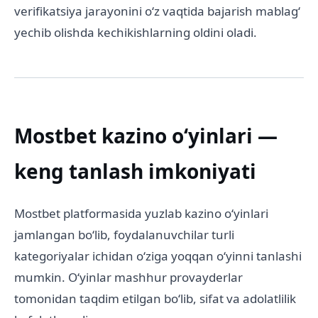
verifikatsiya jarayonini oʻz vaqtida bajarish mablagʻ
yechib olishda kechikishlarning oldini oladi.
Mostbet kazino oʻyinlari —
keng tanlash imkoniyati
Mostbet platformasida yuzlab kazino oʻyinlari
jamlangan boʻlib, foydalanuvchilar turli
kategoriyalar ichidan oʻziga yoqqan oʻyinni tanlashi
mumkin. Oʻyinlar mashhur provayderlar
tomonidan taqdim etilgan boʻlib, sifat va adolatlilik