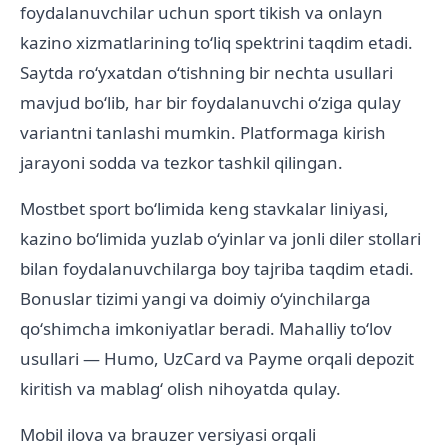
foydalanuvchilar uchun sport tikish va onlayn
kazino xizmatlarining toʻliq spektrini taqdim etadi.
Saytda roʻyxatdan oʻtishning bir nechta usullari
mavjud boʻlib, har bir foydalanuvchi oʻziga qulay
variantni tanlashi mumkin. Platformaga kirish
jarayoni sodda va tezkor tashkil qilingan.
Mostbet sport boʻlimida keng stavkalar liniyasi,
kazino boʻlimida yuzlab oʻyinlar va jonli diler stollari
bilan foydalanuvchilarga boy tajriba taqdim etadi.
Bonuslar tizimi yangi va doimiy oʻyinchilarga
qoʻshimcha imkoniyatlar beradi. Mahalliy toʻlov
usullari — Humo, UzCard va Payme orqali depozit
kiritish va mablagʻ olish nihoyatda qulay.
Mobil ilova va brauzer versiyasi orqali