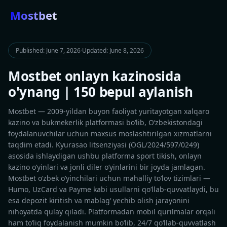
Mostbet
Published: June 7, 2026
·
Updated: June 8, 2026
Mostbet onlayn kazinosida
o'ynang | 150 bepul aylanish
Mostbet — 2009-yildan buyon faoliyat yuritayotgan xalqaro
kazino va bukmekerlik platformasi boʻlib, Oʻzbekistondagi
foydalanuvchilar uchun maxsus moslashtirilgan xizmatlarni
taqdim etadi. Kyurasao litsenziyasi (OGL/2024/597/0249)
asosida ishlaydigan ushbu platforma sport tikish, onlayn
kazino oʻyinlari va jonli diler oʻyinlarini bir joyda jamlagan.
Mostbet oʻzbek oʻyinchilari uchun mahalliy toʻlov tizimlari —
Humo, UzCard va Payme kabi usullarni qoʻllab-quvvatlaydi, bu
esa depozit kiritish va mablagʻ yechib olish jarayonini
nihoyatda qulay qiladi. Platformadan mobil qurilmalar orqali
ham toʻliq foydalanish mumkin boʻlib, 24/7 qoʻllab-quvvatlash