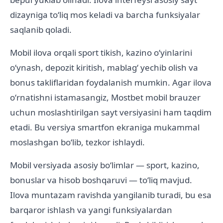
dizayniga toʻliq mos keladi va barcha funksiyalar
saqlanib qoladi.
Mobil ilova orqali sport tikish, kazino oʻyinlarini
oʻynash, depozit kiritish, mablagʻ yechib olish va
bonus takliflaridan foydalanish mumkin. Agar ilova
oʻrnatishni istamasangiz, Mostbet mobil brauzer
uchun moslashtirilgan sayt versiyasini ham taqdim
etadi. Bu versiya smartfon ekraniga mukammal
moslashgan boʻlib, tezkor ishlaydi.
Mobil versiyada asosiy boʻlimlar — sport, kazino,
bonuslar va hisob boshqaruvi — toʻliq mavjud.
Ilova muntazam ravishda yangilanib turadi, bu esa
barqaror ishlash va yangi funksiyalardan