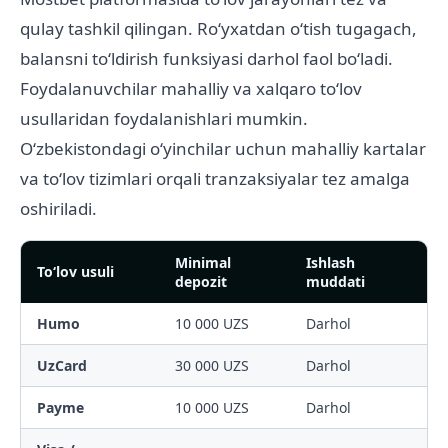
qulay tashkil qilingan. Roʻyxatdan oʻtish tugagach,
balansni toʻldirish funksiyasi darhol faol boʻladi.
Foydalanuvchilar mahalliy va xalqaro toʻlov
usullaridan foydalanishlari mumkin.
Oʻzbekistondagi oʻyinchilar uchun mahalliy kartalar
va toʻlov tizimlari orqali tranzaksiyalar tez amalga
oshiriladi.
Minimal
Ishlash
Toʻlov usuli
depozit
muddati
Humo
10 000 UZS
Darhol
UzCard
30 000 UZS
Darhol
Payme
10 000 UZS
Darhol