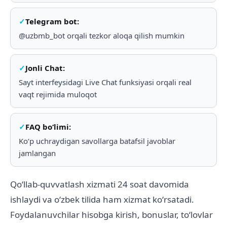
Telegram bot:
@uzbmb_bot orqali tezkor aloqa qilish mumkin
Jonli Chat:
Sayt interfeysidagi Live Chat funksiyasi orqali real
vaqt rejimida muloqot
FAQ boʻlimi:
Koʻp uchraydigan savollarga batafsil javoblar
jamlangan
Qoʻllab-quvvatlash xizmati 24 soat davomida
ishlaydi va oʻzbek tilida ham xizmat koʻrsatadi.
Foydalanuvchilar hisobga kirish, bonuslar, toʻlovlar