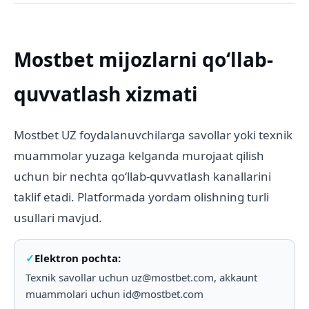
Mostbet mijozlarni qoʻllab-
quvvatlash xizmati
Mostbet UZ foydalanuvchilarga savollar yoki texnik
muammolar yuzaga kelganda murojaat qilish
uchun bir nechta qoʻllab-quvvatlash kanallarini
taklif etadi. Platformada yordam olishning turli
usullari mavjud.
Elektron pochta:
Texnik savollar uchun
uz@mostbet.com
, akkaunt
muammolari uchun
id@mostbet.com