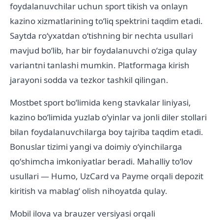
foydalanuvchilar uchun sport tikish va onlayn
kazino xizmatlarining toʻliq spektrini taqdim etadi.
Saytda roʻyxatdan oʻtishning bir nechta usullari
mavjud boʻlib, har bir foydalanuvchi oʻziga qulay
variantni tanlashi mumkin. Platformaga kirish
jarayoni sodda va tezkor tashkil qilingan.
Mostbet sport boʻlimida keng stavkalar liniyasi,
kazino boʻlimida yuzlab oʻyinlar va jonli diler stollari
bilan foydalanuvchilarga boy tajriba taqdim etadi.
Bonuslar tizimi yangi va doimiy oʻyinchilarga
qoʻshimcha imkoniyatlar beradi. Mahalliy toʻlov
usullari — Humo, UzCard va Payme orqali depozit
kiritish va mablagʻ olish nihoyatda qulay.
Mobil ilova va brauzer versiyasi orqali