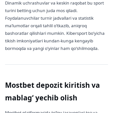
Dinamik uchrashuvlar va keskin raqobat bu sport
turini betting uchun juda mos qiladi.
Foydalanuvchilar turnir jadvallari va statistik
maʻlumotlar orqali tahlil oʻtkazib, aniqroq
bashoratlar qilishlari mumkin. Kibersport boʻyicha
tikish imkoniyatlari kundan-kunga kengayib
bormoqda va yangi oʻyinlar ham qoʻshilmoqda.
Mostbet depozit kiritish va
mablagʻ yechib olish
Mostbet platformasida toʻlov jarayonlari tez va