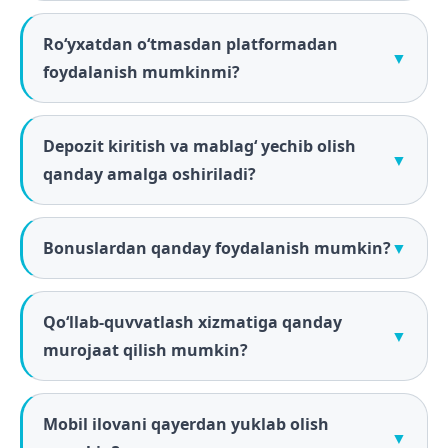
Roʻyxatdan oʻtmasdan platformadan
▼
foydalanish mumkinmi?
Depozit kiritish va mablagʻ yechib olish
▼
qanday amalga oshiriladi?
Bonuslardan qanday foydalanish mumkin?
▼
Qoʻllab-quvvatlash xizmatiga qanday
▼
murojaat qilish mumkin?
Mobil ilovani qayerdan yuklab olish
▼