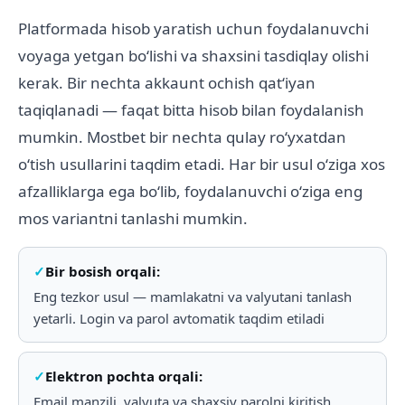
Platformada hisob yaratish uchun foydalanuvchi
voyaga yetgan boʻlishi va shaxsini tasdiqlay olishi
kerak. Bir nechta akkaunt ochish qatʻiyan
taqiqlanadi — faqat bitta hisob bilan foydalanish
mumkin. Mostbet bir nechta qulay roʻyxatdan
oʻtish usullarini taqdim etadi. Har bir usul oʻziga xos
afzalliklarga ega boʻlib, foydalanuvchi oʻziga eng
mos variantni tanlashi mumkin.
Bir bosish orqali:
Eng tezkor usul — mamlakatni va valyutani tanlash
yetarli. Login va parol avtomatik taqdim etiladi
Elektron pochta orqali:
Email manzili, valyuta va shaxsiy parolni kiritish