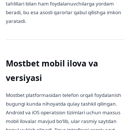
tahlillari bilan ham foydalanuvchilarga yordam
beradi, bu esa asosli qarorlar qabul qilishga imkon
yaratadi.
Mostbet mobil ilova va
versiyasi
Mostbet platformasidan telefon orqali foydalanish
bugungi kunda nihoyatda qulay tashkil qilingan.
Android va iOS operatsion tizimlari uchun maxsus
mobil ilovalar mavjud boʻlib, ular rasmiy saytdan
bepul yuklab olinadi. Ilova interfeysi asosiy sayt