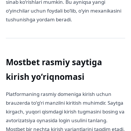
sinab koʻrishlari mumkin. Bu ayniqsa yangi
oʻyinchilar uchun foydali boʻlib, oʻyin mexanikasini
tushunishga yordam beradi.
Mostbet rasmiy saytiga
kirish yoʻriqnomasi
Platformaning rasmiy domeniga kirish uchun
brauzerda toʻgʻri manzilni kiritish muhimdir. Saytga
kirgach, yuqori qismdagi kirish tugmasini bosing va
avtorizatsiya oynasida login usulini tanlang.
Mostbet bir nechta kirish variantlarini taqdim etadi.