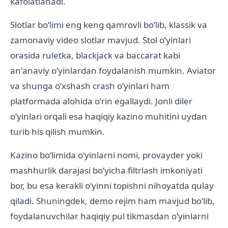
kafolatlanadi.
Slotlar boʻlimi eng keng qamrovli boʻlib, klassik va
zamonaviy video slotlar mavjud. Stol oʻyinlari
orasida ruletka, blackjack va baccarat kabi
an'anaviy oʻyinlardan foydalanish mumkin. Aviator
va shunga oʻxshash crash oʻyinlari ham
platformada alohida oʻrin egallaydi. Jonli diler
oʻyinlari orqali esa haqiqiy kazino muhitini uydan
turib his qilish mumkin.
Kazino boʻlimida oʻyinlarni nomi, provayder yoki
mashhurlik darajasi boʻyicha filtrlash imkoniyati
bor, bu esa kerakli oʻyinni topishni nihoyatda qulay
qiladi. Shuningdek, demo rejim ham mavjud boʻlib,
foydalanuvchilar haqiqiy pul tikmasdan oʻyinlarni