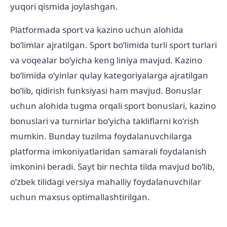
yuqori qismida joylashgan.
Platformada sport va kazino uchun alohida
boʻlimlar ajratilgan. Sport boʻlimida turli sport turlari
va voqealar boʻyicha keng liniya mavjud. Kazino
boʻlimida oʻyinlar qulay kategoriyalarga ajratilgan
boʻlib, qidirish funksiyasi ham mavjud. Bonuslar
uchun alohida tugma orqali sport bonuslari, kazino
bonuslari va turnirlar boʻyicha takliflarni koʻrish
mumkin. Bunday tuzilma foydalanuvchilarga
platforma imkoniyatlaridan samarali foydalanish
imkonini beradi. Sayt bir nechta tilda mavjud boʻlib,
oʻzbek tilidagi versiya mahalliy foydalanuvchilar
uchun maxsus optimallashtirilgan.